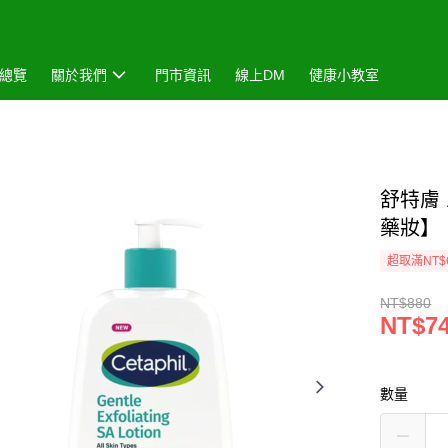
總覽
關於我們
門市資訊
線上DM
健康小教室
舒特膚
藥妝】
超取滿NT$
NT$880
NT$7
數量