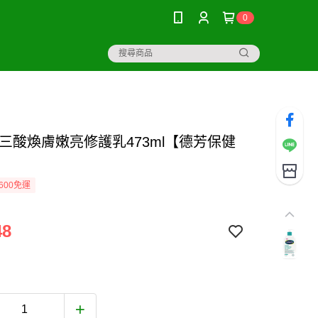
0
 三酸煥膚嫩亮修護乳473ml【德芳保健
600免運
48