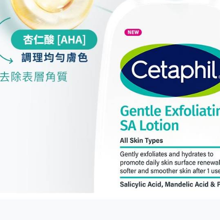
１．透過由
交易，需
求債權轉
２．關於
https://aft
３．未成
「AFTE
任。
４．使用「
即時審查
結果請求
５．嚴禁
形，恩沛
動。