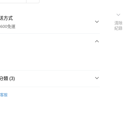
送方式
清除
600免運
紀錄
次付款
付款
類 (3)
品牌
Cetaphil 舒特膚
客服
類別
乳液、乳霜、凝霜
類別
調理控油
y