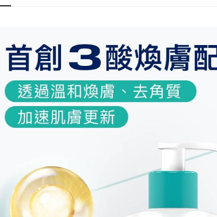
AFTEE先
相關說明
【關於「A
ATM付款
AFTEE
便利好安
１．簡單
２．便利
運送方式
３．安心
全家取貨
【「AFT
每筆NT$7
１．於結帳
付」結帳
7-11取貨
２．訂單
３．收到繳
每筆NT$7
／ATM／
※ 請注意
宅配
絡購買商品
先享後付
每筆NT$8
※ 交易是
是否繳費成
付款後門
付客戶支
免運費
【注意事