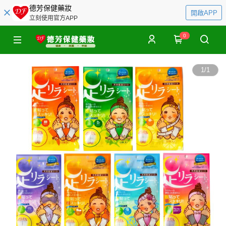
德芳保健藥妝
開啟APP
立刻使用官方APP
0
1
/
1