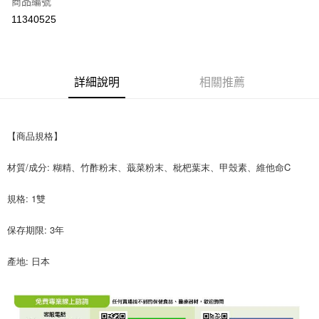
商品編號
超商取貨付款
11340525
LINE Pay
Apple Pay
詳細說明
相關推薦
街口支付
悠遊付
【商品規格】
Google Pay
材質/成分: 糊精、竹酢粉末、蕺菜粉末、枇杷葉末、甲殼素、維他命C
全盈+PAY
AFTEE先享後付
規格: 1雙
相關說明
保存期限: 3年
【關於「AFTEE先享後付」】
ATM付款
AFTEE先享後付是「在收到商品之後才付款」的支付方式。 讓您購物簡單
便利好安心！
產地: 日本
１．簡單：不需註冊會員、不需綁卡、不需儲值。
運送方式
２．便利：只要手機號碼，簡訊認證，即可結帳。
３．安心：先確認商品／服務後，再付款。
全家取貨付款
每筆NT$70，滿NT$600(含以上)免運費
【「AFTEE先享後付」結帳流程】