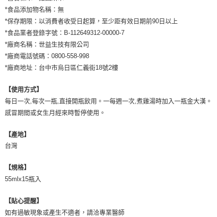
*食品添加物名稱：無
*保存期限：以消費者收受日起算，至少距有效日期前90日以上
*食品業者登錄字號：B-112649312-00000-7
*廠商名稱：世益生技有限公司
*廠商電話號碼：0800-558-998
*廠商地址：台中市烏日區仁義街18號2樓
【使用方式】
每日一次,每次一瓶,直接開瓶飲用。一每週一次,煮雞湯時加入一瓶金大漢。
感冒期間或女生月經來時暫停使用。
【產地】
台灣
【規格】
55mlx15瓶入
【貼心提醒】
如有過敏現象或產生不適者，請洽專業醫師