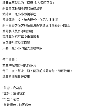
順天本草製造的「漢衛 金大漢精華飲」
將黃金成長期所需的傳統滋補
濃縮到一瓶小小雞精罐裡
遵循傳統工序，結合現代化食品科技技術
將中藥經典漢方與精緻濃縮提煉雞汁精華共同螯合
並非製成後再添加雞精
兩種萃取精華再次重複煎煮
富含胺基酸及蛋白質
只要一瓶小小的金大漢精華飲
使用建議：
女生10足歲即可開始飲用
每日一次，每次一瓶，開瓶前搖晃均勻，即可飲用。
感冒期間請暫停使用
*貨源：公司貨
*成分：如圖所示
*劑型：液體
*營養標示：如圖所示