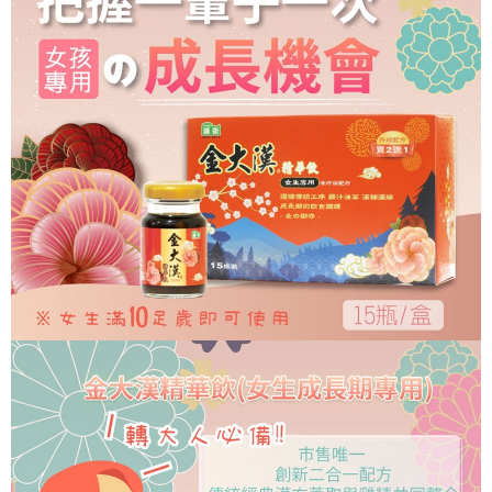
１．於結帳方式選擇「AFTEE先享後付」後，將跳轉至「AFTEE先享後付」
7-11取貨付款
結帳頁面，進行簡訊認證並確認金額後，即可完成結帳。
２．訂單成立數日內，您將收到繳費通知簡訊。
每筆NT$70，滿NT$600(含以上)免運費
３．收到繳費通知簡訊後14天內，點擊此簡訊中的連結，可透過四大超商／
ATM／網路銀行／等多元方式進行付款，方視為交易完成。
宅配
※ 請注意：結帳手續完成當下不需立刻繳費，但若您需要取消訂單，請聯絡
每筆NT$80，滿NT$600(含以上)免運費
購買商品的店家。未經商家同意取消之訂單仍視為有效，需透過AFTEE先享
後付繳納相關費用。
郵局（離島配送）
※ 交易是否成功請以「AFTEE先享後付 」之結帳頁面顯示為準，若有關於
是否繳費成功／繳費後需取消欲退款等相關疑問，請聯繫「AFTEE先享後付
每筆NT$125
客戶支援中心」
https://netprotections.freshdesk.com/support/home
付款後門市自取
【注意事項】
１．透過由恩沛科技股份有限公司提供之「AFTEE先享後付」服務完成之交
免運費
易，需依本服務之必要範圍內提供個人資料，並將交易相關給付款項請求債
權轉讓予恩沛科技股份有限公司。
２．關於個人資料處理事宜，請瀏覽以下網址：
https://aftee.tw/terms/#terms3
３．未成年的使用者請事先徵得法定代理人或監護人之同意方可使用
「AFTEE先享後付」，若未經同意申辦者引起之損失，本公司不負相關責
任。
４．使用「AFTEE先享後付」時，將依據個別帳號之用戶狀況，依本公司即
時審查核予不同之上限額度；若仍有額度不足之情形，本公司將視審查結果
請求用戶進行身份認證。