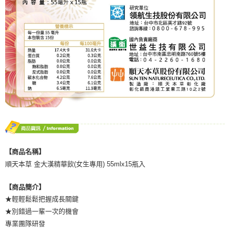
【商品名稱】
順天本草 金大漢精華飲(女生專用) 55mlx15瓶入
【商品簡介】
★輕輕鬆鬆把握成長關鍵
★別錯過一輩一次的機會
專業團隊研發