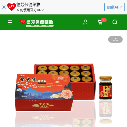
德芳保健藥妝
開啟APP
立刻使用官方APP
0
1
/
1