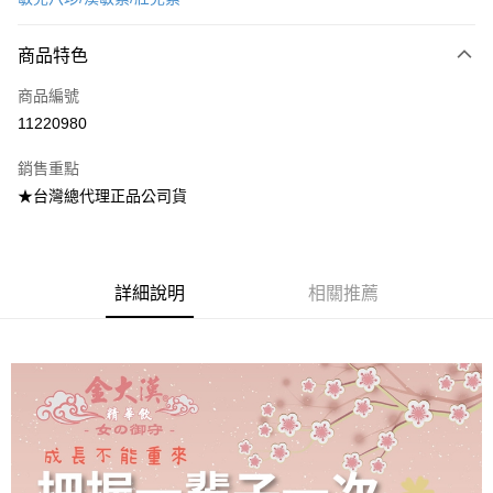
超商取貨付款
商品特色
LINE Pay
商品編號
Apple Pay
11220980
街口支付
銷售重點
悠遊付
★台灣總代理正品公司貨
Google Pay
全盈+PAY
詳細說明
相關推薦
AFTEE先享後付
相關說明
【關於「AFTEE先享後付」】
ATM付款
AFTEE先享後付是「在收到商品之後才付款」的支付方式。 讓您購物簡單
便利好安心！
１．簡單：不需註冊會員、不需綁卡、不需儲值。
運送方式
２．便利：只要手機號碼，簡訊認證，即可結帳。
３．安心：先確認商品／服務後，再付款。
全家取貨付款
每筆NT$70，滿NT$600(含以上)免運費
【「AFTEE先享後付」結帳流程】