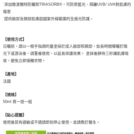
˙添加雅漾獨特防曬劑TRIASORB®，可防禦藍光、隔離UVB/ UVA對肌膚的
傷害
˙提供臉部及頸部肌膚超越紫外線範圍的全面光防護 ◦
【使用方式】
日曬前，請以一根手指頭的量塗抹於成人臉部和頸部，如長時間曝曬於陽
光下或游泳後，請重複使用，以延長保護效果。 塗抹後靜待三秒讓肌膚吸
收，避免立即接觸衣物。
【產地】
法國
【規格】
50ml 買一送一組
【貼心提醒】
使用後若有過敏或不適請即刻停止使用，並請教於醫生。