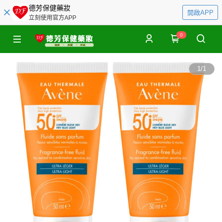
德芳保健藥妝
開啟APP
立刻使用官方APP
0
1
/
1