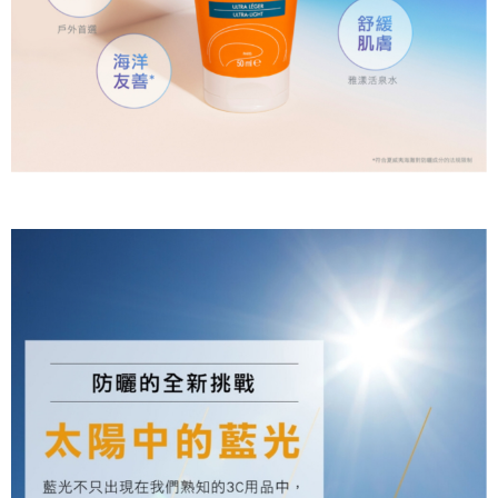
郵局（離島配送）
※ 交易是否成功請以「AFTEE先享後付 」之結帳頁面顯示為準，若有關於
是否繳費成功／繳費後需取消欲退款等相關疑問，請聯繫「AFTEE先享後付
每筆NT$125
客戶支援中心」
https://netprotections.freshdesk.com/support/home
付款後門市自取
【注意事項】
１．透過由恩沛科技股份有限公司提供之「AFTEE先享後付」服務完成之交
免運費
易，需依本服務之必要範圍內提供個人資料，並將交易相關給付款項請求債
權轉讓予恩沛科技股份有限公司。
２．關於個人資料處理事宜，請瀏覽以下網址：
https://aftee.tw/terms/#terms3
３．未成年的使用者請事先徵得法定代理人或監護人之同意方可使用
「AFTEE先享後付」，若未經同意申辦者引起之損失，本公司不負相關責
任。
４．使用「AFTEE先享後付」時，將依據個別帳號之用戶狀況，依本公司即
時審查核予不同之上限額度；若仍有額度不足之情形，本公司將視審查結果
請求用戶進行身份認證。
５．嚴禁一人註冊多個帳號或使用他人資訊註冊。若發現惡意使用之情形，
恩沛科技股份有限公司將有權停止該用戶之使用額度並採取法律行動。