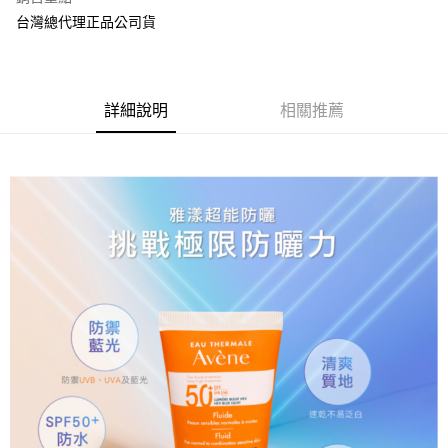
Apple Pay
台灣總代理正品公司貨
街口支付
悠遊付
詳細說明
相關推薦
AFTEE先享後付
相關說明
【關於「AFTEE先享後付」】
ATM付款
AFTEE先享後付是「在收到商品之後才付款」的支付方式。 讓您購物簡單
便利好安心！
１．簡單：不需註冊會員、不需綁卡、不需儲值。
運送方式
２．便利：只要手機號碼，簡訊認證，即可結帳。
３．安心：先確認商品／服務後，再付款。
全家取貨付款
每筆NT$70，滿NT$600(含以上)免運費
【「AFTEE先享後付」結帳流程】
１．於結帳方式選擇「AFTEE先享後付」後，將跳轉至「AFTEE先享後付」
7-11取貨付款
結帳頁面，進行簡訊認證並確認金額後，即可完成結帳。
２．訂單成立數日內，您將收到繳費通知簡訊。
每筆NT$70，滿NT$600(含以上)免運費
３．收到繳費通知簡訊後14天內，點擊此簡訊中的連結，可透過四大超商／
ATM／網路銀行／等多元方式進行付款，方視為交易完成。
宅配
※ 請注意：結帳手續完成當下不需立刻繳費，但若您需要取消訂單，請聯絡
每筆NT$80，滿NT$600(含以上)免運費
購買商品的店家。未經商家同意取消之訂單仍視為有效，需透過AFTEE先享
後付繳納相關費用。