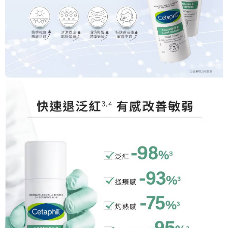
後付繳納相關費用。
郵局（離島配送）
※ 交易是否成功請以「AFTEE先享後付 」之結帳頁面顯示為準，若有關於
是否繳費成功／繳費後需取消欲退款等相關疑問，請聯繫「AFTEE先享後付
每筆NT$125
客戶支援中心」
https://netprotections.freshdesk.com/support/home
付款後門市自取
【注意事項】
１．透過由恩沛科技股份有限公司提供之「AFTEE先享後付」服務完成之交
免運費
易，需依本服務之必要範圍內提供個人資料，並將交易相關給付款項請求債
權轉讓予恩沛科技股份有限公司。
２．關於個人資料處理事宜，請瀏覽以下網址：
https://aftee.tw/terms/#terms3
３．未成年的使用者請事先徵得法定代理人或監護人之同意方可使用
「AFTEE先享後付」，若未經同意申辦者引起之損失，本公司不負相關責
任。
４．使用「AFTEE先享後付」時，將依據個別帳號之用戶狀況，依本公司即
時審查核予不同之上限額度；若仍有額度不足之情形，本公司將視審查結果
請求用戶進行身份認證。
５．嚴禁一人註冊多個帳號或使用他人資訊註冊。若發現惡意使用之情形，
恩沛科技股份有限公司將有權停止該用戶之使用額度並採取法律行動。