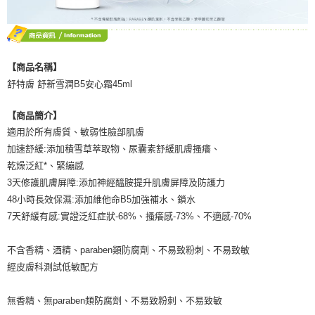
【商品名稱】
舒特膚 舒新雪潤B5安心霜45ml
【商品簡介】
適用於所有膚質、敏弱性臉部肌膚
加速舒緩:添加積雪草萃取物、尿囊素舒緩肌膚搔癢、
乾燥泛紅*、緊繃感
3天修護肌膚屏障:添加神經醯胺提升肌膚屏障及防護力
48小時長效保濕:添加維他命B5加強補水、鎖水
7天舒緩有感:實證泛紅症狀-68%、搔癢感-73%、不適感-70%
不含香精、酒精、paraben類防腐劑、不易致粉刺、不易致敏
經皮膚科測試低敏配方
無香精、無paraben類防腐劑、不易致粉刺、不易致敏