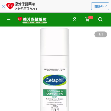
德芳保健藥妝
開啟APP
立刻使用官方APP
0
1
/
1