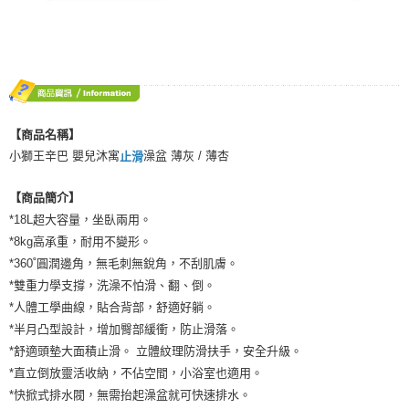
【商品名稱】
小獅王辛巴 嬰兒沐寓
澡盆 薄灰 / 薄杏
止滑
【商品簡介】
*18L超大容量，坐臥兩用。
*8kg高承重，耐用不變形。
*360˚圓潤邊角，無毛刺無銳角，不刮肌膚。
*雙重力學支撐，洗澡不怕滑、翻、倒。
*人體工學曲線，貼合背部，舒適好躺。
*半月凸型設計，增加臀部緩衝，防止滑落。
*舒適頭墊大面積止滑。 立體紋理防滑扶手，安全升級。
*直立倒放靈活收納，不佔空間，小浴室也適用。
*快掀式排水閥，無需抬起澡盆就可快速排水。