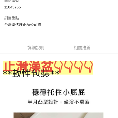
商品編號
LINE Pay
11043765
Apple Pay
銷售重點
街口支付
台灣總代理正品公司貨
悠遊付
AFTEE先享後付
詳細說明
相關推薦
相關說明
【關於「AFTEE先享後付」】
ATM付款
AFTEE先享後付是「在收到商品之後才付款」的支付方式。 讓您購物簡單
止滑澡盆👇👇👇👇
便利好安心！
１．簡單：不需註冊會員、不需綁卡、不需儲值。
**軟性包裝**
運送方式
２．便利：只要手機號碼，簡訊認證，即可結帳。
３．安心：先確認商品／服務後，再付款。
宅配
每筆NT$80，滿NT$600(含以上)免運費
【「AFTEE先享後付」結帳流程】
１．於結帳方式選擇「AFTEE先享後付」後，將跳轉至「AFTEE先享後付」
付款後門市自取
結帳頁面，進行簡訊認證並確認金額後，即可完成結帳。
２．訂單成立數日內，您將收到繳費通知簡訊。
免運費
３．收到繳費通知簡訊後14天內，點擊此簡訊中的連結，可透過四大超商／
ATM／網路銀行／等多元方式進行付款，方視為交易完成。
※ 請注意：結帳手續完成當下不需立刻繳費，但若您需要取消訂單，請聯絡