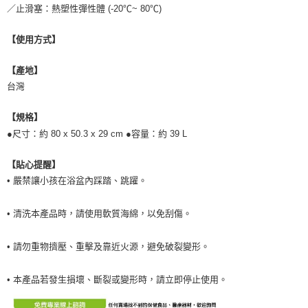
／止滑塞：熱塑性彈性體 (-20℃~ 80℃)
【使用方式】
【產地】
台灣
【規格】
●尺寸：約 80 x 50.3 x 29 cm ●容量：約 39 L
【貼心提醒】
• 嚴禁讓小孩在浴盆內踩踏、跳躍。
• 清洗本產品時，請使用軟質海綿，以免刮傷。
• 請勿重物擠壓、重擊及靠近火源，避免破裂變形。
• 本產品若發生損壞、斷裂或變形時，請立即停止使用。