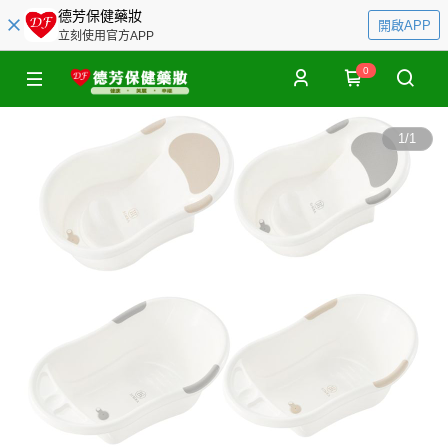
德芳保健藥妝
開啟APP
立刻使用官方APP
0
1
/
1