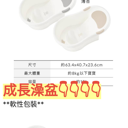
成長澡盆👇👇👇👇
**軟性包裝**