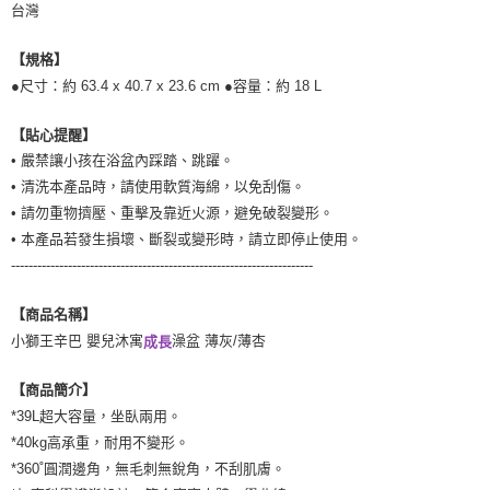
台灣
【規格】
●尺寸：約 63.4 x 40.7 x 23.6 cm ●容量：約 18 L
【貼心提醒】
• 嚴禁讓小孩在浴盆內踩踏、跳躍。
• 清洗本產品時，請使用軟質海綿，以免刮傷。
• 請勿重物擠壓、重擊及靠近火源，避免破裂變形。
• 本產品若發生損壞、斷裂或變形時，請立即停止使用。
---------------------------------------------------------------------
【商品名稱】
小獅王辛巴 嬰兒沐寓
澡盆 薄灰/薄杏
成長
【商品簡介】
*39L超大容量，坐臥兩用。
*40kg高承重，耐用不變形。
*360˚圓潤邊角，無毛刺無銳角，不刮肌膚。