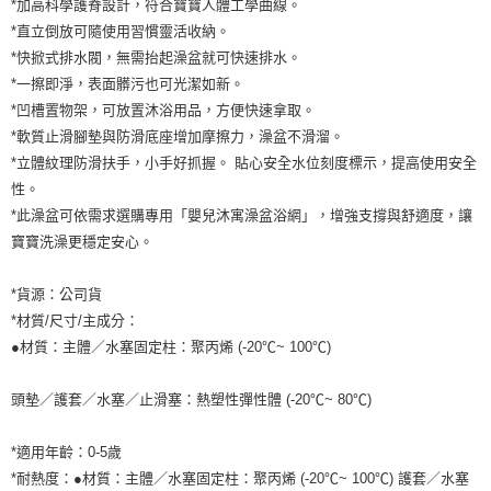
*加高科學護脊設計，符合寶寶人體工學曲線。
*直立倒放可隨使用習慣靈活收納。
*快掀式排水閥，無需抬起澡盆就可快速排水。
*一擦即淨，表面髒污也可光潔如新。
*凹槽置物架，可放置沐浴用品，方便快速拿取。
*軟質止滑腳墊與防滑底座增加摩擦力，澡盆不滑溜。
*立體紋理防滑扶手，小手好抓握。 貼心安全水位刻度標示，提高使用安全
性。
*此澡盆可依需求選購專用「嬰兒沐寓澡盆浴網」，增強支撐與舒適度，讓
寶寶洗澡更穩定安心。
*貨源：公司貨
*材質/尺寸/主成分：
●材質：主體／水塞固定柱：聚丙烯 (-20℃~ 100℃)
頭墊／護套／水塞／止滑塞：熱塑性彈性體 (-20℃~ 80℃)
*適用年齡：0-5歲
*耐熱度：●材質：主體／水塞固定柱：聚丙烯 (-20℃~ 100℃) 護套／水塞