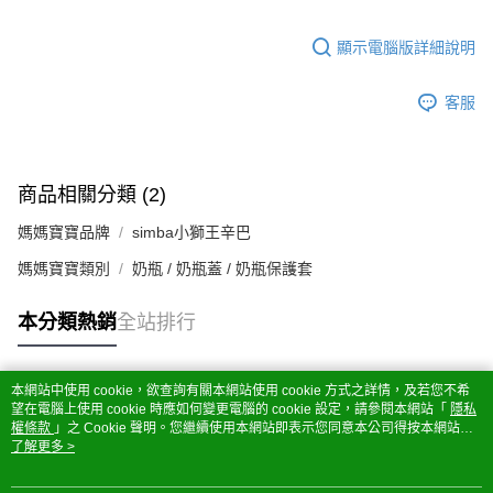
顯示電腦版詳細說明
客服
商品相關分類 (2)
媽媽寶寶品牌
simba小獅王辛巴
媽媽寶寶類別
奶瓶 / 奶瓶蓋 / 奶瓶保護套
本分類熱銷
全站排行
本網站中使用 cookie，欲查詢有關本網站使用 cookie 方式之詳情，及若您不希
熱門標籤
望在電腦上使用 cookie 時應如何變更電腦的 cookie 設定，請參閱本網站「
隱私
權條款
」之 Cookie 聲明。您繼續使用本網站即表示您同意本公司得按本網站使
用條款之 Cookie 聲明使用 cookie。
了解更多 >