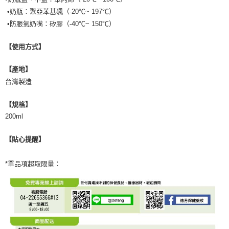
５．嚴禁一人註冊多個帳號或使用他人資訊註冊。若發現惡意使用之情形，
恩沛科技股份有限公司將有權停止該用戶之使用額度並採取法律行動。
•奶瓶：聚亞苯基碸（-20℃~ 197℃）
•防脹氣奶嘴：矽膠（-40℃~ 150℃）
【使用方式】
【產地】
台灣製造
【規格】
200ml
【貼心提醒】
*單品項超取限量：