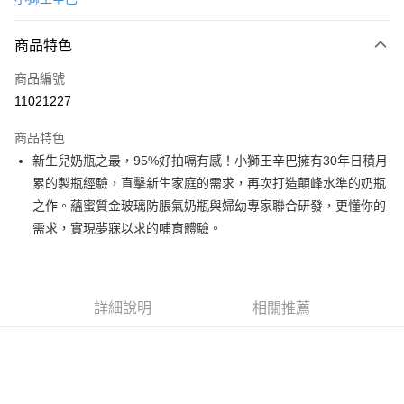
超商取貨付款
商品特色
LINE Pay
商品編號
Apple Pay
11021227
街口支付
商品特色
悠遊付
新生兒奶瓶之最，95%好拍嗝有感！小獅王辛巴擁有30年日積月
Google Pay
累的製瓶經驗，直擊新生家庭的需求，再次打造顛峰水準的奶瓶
之作。蘊蜜質金玻璃防脹氣奶瓶與婦幼專家聯合研發，更懂你的
全盈+PAY
需求，實現夢寐以求的哺育體驗。
AFTEE先享後付
相關說明
【關於「AFTEE先享後付」】
ATM付款
AFTEE先享後付是「在收到商品之後才付款」的支付方式。 讓您購物簡單
詳細說明
相關推薦
便利好安心！
１．簡單：不需註冊會員、不需綁卡、不需儲值。
運送方式
２．便利：只要手機號碼，簡訊認證，即可結帳。
３．安心：先確認商品／服務後，再付款。
全家取貨付款
每筆NT$70，滿NT$600(含以上)免運費
【「AFTEE先享後付」結帳流程】