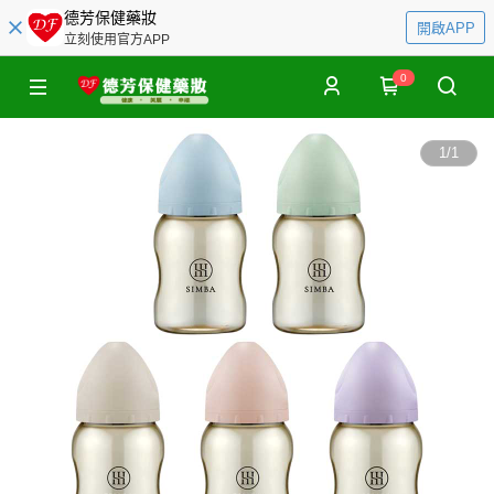
德芳保健藥妝
開啟APP
立刻使用官方APP
0
1
/
1