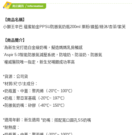
１．於結帳方式選擇「AFTEE先享後付」後，將跳轉至「AFTEE先享後付」
7-11取貨付款
結帳頁面，進行簡訊認證並確認金額後，即可完成結帳。
２．訂單成立數日內，您將收到繳費通知簡訊。
每筆NT$70，滿NT$600(含以上)免運費
【商品名稱】
３．收到繳費通知簡訊後14天內，點擊此簡訊中的連結，可透過四大超商／
ATM／網路銀行／等多元方式進行付款，方視為交易完成。
小獅王辛巴 蘊蜜鉑金PPSU防脹氣奶瓶200ml 栗粉/晨藍/綠沐/杏茶/紫芙
宅配
※ 請注意：結帳手續完成當下不需立刻繳費，但若您需要取消訂單，請聯絡
每筆NT$80，滿NT$600(含以上)免運費
購買商品的店家。未經商家同意取消之訂單仍視為有效，需透過AFTEE先享
【商品簡介】
後付繳納相關費用。
˙為新生兒打造白金級奶嘴，擬造媽媽乳房觸感
郵局（離島配送）
※ 交易是否成功請以「AFTEE先享後付 」之結帳頁面顯示為準，若有關於
是否繳費成功／繳費後需取消欲退款等相關疑問，請聯繫「AFTEE先享後付
˙Aspir 5.0智能防脹氣減壓系統，防嗆奶、防溢奶、防脹氣
每筆NT$125
客戶支援中心」
https://netprotections.freshdesk.com/support/home
˙權威醫院唯一指定，新生兒哺餵成功率高
付款後門市自取
【注意事項】
１．透過由恩沛科技股份有限公司提供之「AFTEE先享後付」服務完成之交
免運費
*貨源：公司貨
易，需依本服務之必要範圍內提供個人資料，並將交易相關給付款項請求債
*材質/尺寸/主成分：
權轉讓予恩沛科技股份有限公司。
•奶瓶蓋、中蓋：聚丙烯（-20℃~ 100℃）
２．關於個人資料處理事宜，請瀏覽以下網址：
https://aftee.tw/terms/#terms3
•奶瓶：聚亞苯基碸（-20℃~ 197℃）
３．未成年的使用者請事先徵得法定代理人或監護人之同意方可使用
•防脹氣奶嘴：矽膠（-40℃~ 150℃）
「AFTEE先享後付」，若未經同意申辦者引起之損失，本公司不負相關責
任。
４．使用「AFTEE先享後付」時，將依據個別帳號之用戶狀況，依本公司即
*適用年齡：新生適用 *
奶嘴：搭配寬口圓孔SS奶嘴
時審查核予不同之上限額度；若仍有額度不足之情形，本公司將視審查結果
*耐熱度：
請求用戶進行身份認證。
•奶瓶蓋、中蓋：聚丙烯（-20℃~ 100℃）