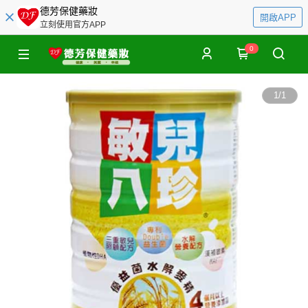
德芳保健藥妝
開啟APP
立刻使用官方APP
0
1
/
1