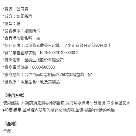
*貨源：公司貨
*成分：如圖所示
*劑型：粉
*營養標示：如圖所示
*食品添加物名稱：無
*保存期限：以消費者收受日起算，至少距有效日期前90日以上
*食品業者登錄字號：B-154002912-00000-2
*廠商名稱：世誠生技股份有限公司
*廠商電話號碼：0800-500560
*廠商地址：台中市南區忠明南路760號5樓益菌世家
*過敏原：本產品含牛乳及其製品
【使用方式】
使用建議: 沖調前須先消毒沖調器皿,且將清水煮沸一分鐘後,冷卻至溫開水
(40度)備用.並將罐內所附的量匙來量奶粉,並保持罐內量匙的乾燥
【產地】
台灣