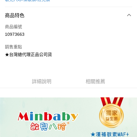
超商取貨付款
商品特色
LINE Pay
商品編號
Apple Pay
10973663
街口支付
銷售重點
悠遊付
★台灣總代理正品公司貨
Google Pay
全盈+PAY
詳細說明
相關推薦
AFTEE先享後付
相關說明
【關於「AFTEE先享後付」】
ATM付款
AFTEE先享後付是「在收到商品之後才付款」的支付方式。 讓您購物簡單
便利好安心！
１．簡單：不需註冊會員、不需綁卡、不需儲值。
運送方式
２．便利：只要手機號碼，簡訊認證，即可結帳。
３．安心：先確認商品／服務後，再付款。
全家取貨付款
每筆NT$70，滿NT$600(含以上)免運費
【「AFTEE先享後付」結帳流程】