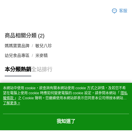
客服
商品相關分類 (2)
媽媽寶寶品牌
敏兒八珍
幼兒食品專區
米麥精
本分類熱銷
全站排行
本網站中使用 cookie，欲查詢有關本網站使用 cookie 方式之詳情，及若您不希
熱門標籤
望在電腦上使用 cookie 時應如何變更電腦的 cookie 設定，請參閱本網站「
隱私
權條款
」之 Cookie 聲明。您繼續使用本網站即表示您同意本公司得按本網站使
用條款之 Cookie 聲明使用 cookie。
了解更多 >
我知道了