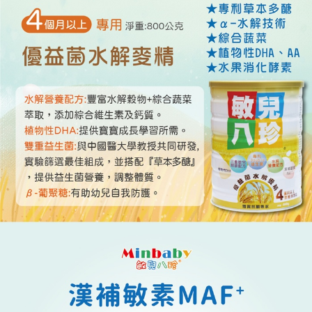
１．於結帳方式選擇「AFTEE先享後付」後，將跳轉至「AFTEE先享後付」
7-11取貨付款
結帳頁面，進行簡訊認證並確認金額後，即可完成結帳。
２．訂單成立數日內，您將收到繳費通知簡訊。
每筆NT$70，滿NT$600(含以上)免運費
３．收到繳費通知簡訊後14天內，點擊此簡訊中的連結，可透過四大超商／
ATM／網路銀行／等多元方式進行付款，方視為交易完成。
宅配
※ 請注意：結帳手續完成當下不需立刻繳費，但若您需要取消訂單，請聯絡
每筆NT$80，滿NT$600(含以上)免運費
購買商品的店家。未經商家同意取消之訂單仍視為有效，需透過AFTEE先享
後付繳納相關費用。
郵局（離島配送）
※ 交易是否成功請以「AFTEE先享後付 」之結帳頁面顯示為準，若有關於
是否繳費成功／繳費後需取消欲退款等相關疑問，請聯繫「AFTEE先享後付
每筆NT$125
客戶支援中心」
https://netprotections.freshdesk.com/support/home
付款後門市自取
【注意事項】
１．透過由恩沛科技股份有限公司提供之「AFTEE先享後付」服務完成之交
免運費
易，需依本服務之必要範圍內提供個人資料，並將交易相關給付款項請求債
權轉讓予恩沛科技股份有限公司。
２．關於個人資料處理事宜，請瀏覽以下網址：
https://aftee.tw/terms/#terms3
３．未成年的使用者請事先徵得法定代理人或監護人之同意方可使用
「AFTEE先享後付」，若未經同意申辦者引起之損失，本公司不負相關責
任。
４．使用「AFTEE先享後付」時，將依據個別帳號之用戶狀況，依本公司即
時審查核予不同之上限額度；若仍有額度不足之情形，本公司將視審查結果
請求用戶進行身份認證。