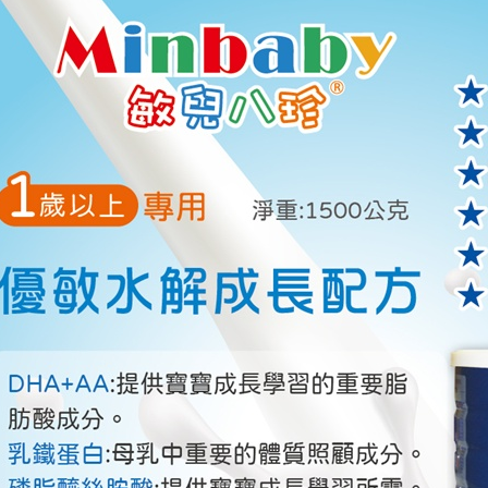
郵局（離
付客戶支
每筆NT$1
【注意事
付款後門
１．透過由
交易，需
免運費
求債權轉
２．關於
https://aft
３．未成
「AFTE
任。
４．使用「
即時審查
結果請求
５．嚴禁
形，恩沛
動。