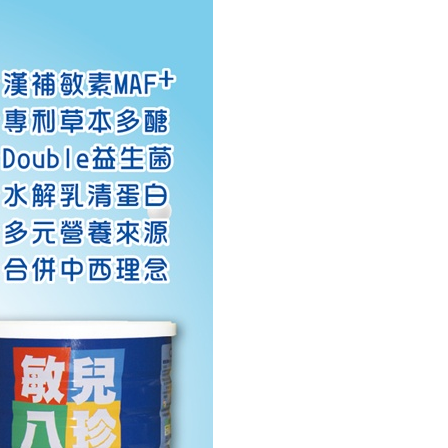
島配送）
援中心」
https://netprotections.freshdesk.com/support/home
25
項】
市自取
恩沛科技股份有限公司提供之「AFTEE先享後付」服務完成之
依本服務之必要範圍內提供個人資料，並將交易相關給付款項請
讓予恩沛科技股份有限公司。
個人資料處理事宜，請瀏覽以下網址：
ee.tw/terms/#terms3
年的使用者請事先徵得法定代理人或監護人之同意方可使用
E先享後付」，若未經同意申辦者引起之損失，本公司不負相關責
AFTEE先享後付」時，將依據個別帳號之用戶狀況，依本公司
核予不同之上限額度；若仍有額度不足之情形，本公司將視審查
用戶進行身份認證。
一人註冊多個帳號或使用他人資訊註冊。若發現惡意使用之情
科技股份有限公司將有權停止該用戶之使用額度並採取法律行