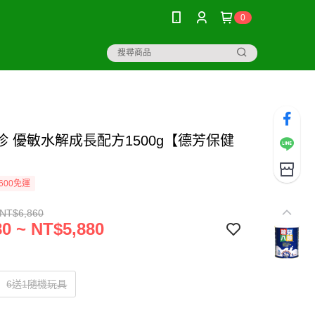
0
珍 優敏水解成長配方1500g【德芳保健
600免運
 NT$6,860
0 ~ NT$5,880
6送1隨機玩具