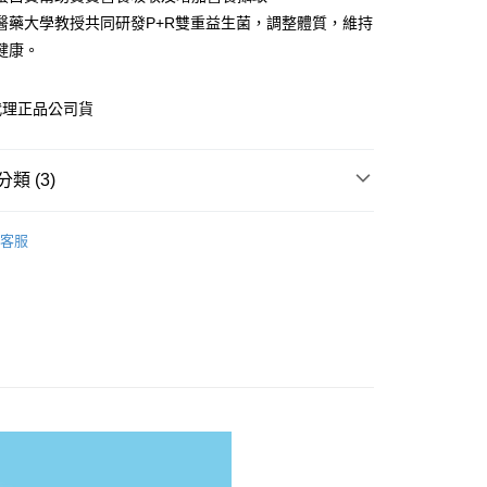
醫藥大學教授共同研發P+R雙重益生菌，調整體質，維持
y
健康。
享後付
代理正品公司貨
FTEE先享後付」】
先享後付是「在收到商品之後才付款」的支付方式。 讓您購物簡單
類 (3)
心！
：不需註冊會員、不需綁卡、不需儲值。
品牌
敏兒八珍
：只要手機號碼，簡訊認證，即可結帳。
客服
：先確認商品／服務後，再付款。
營養送豪禮
付款
EE先享後付」結帳流程】
專區
奶粉
0，滿NT$600(含以上)免運費
方式選擇「AFTEE先享後付」後，將跳轉至「AFTEE先享後
頁面，進行簡訊認證並確認金額後，即可完成結帳。
付款
成立數日內，您將收到繳費通知簡訊。
費通知簡訊後14天內，點擊此簡訊中的連結，可透過四大超商
0，滿NT$600(含以上)免運費
網路銀行／等多元方式進行付款，方視為交易完成。
：結帳手續完成當下不需立刻繳費，但若您需要取消訂單，請聯
的店家。未經商家同意取消之訂單仍視為有效，需透過AFTEE
繳納相關費用。
0，滿NT$600(含以上)免運費
否成功請以「AFTEE先享後付 」之結帳頁面顯示為準，若有關於
功／繳費後需取消欲退款等相關疑問，請聯繫「AFTEE先享後