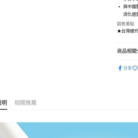
與中國
Google Pa
消化道
全盈+PAY
銷售重點
AFTEE先
★台灣總
相關說明
【關於「A
ATM付款
AFTEE
商品相關分
便利好安
１．簡單
媽媽寶寶
２．便利
運送方式
分享
３．安心
孕媽Q寶 
全家取貨
【「AFT
幼兒食品
每筆NT$7
１．於結帳
付」結帳
7-11取貨
２．訂單
說明
相關推薦
３．收到繳
每筆NT$7
／ATM／
※ 請注意
宅配
絡購買商品
先享後付
每筆NT$8
※ 交易是
是否繳費成