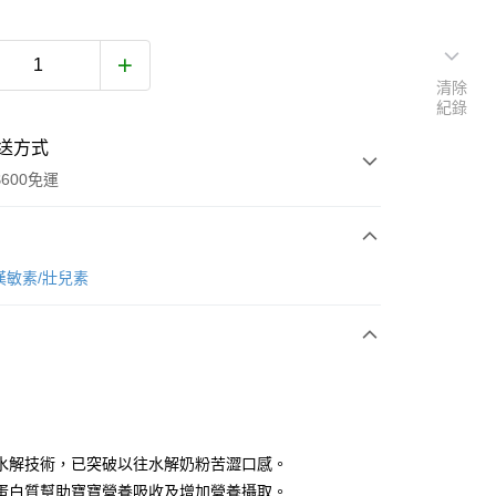
清除
紀錄
送方式
600免運
次付款
漢敏素/壯兒素
付款
水解技術，已突破以往水解奶粉苦澀口感。
蛋白質幫助寶寶營養吸收及增加營養攝取。