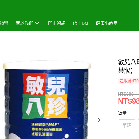
總覽
關於我們
門市資訊
線上DM
健康小教室
敏兒八
藥妝】
超取滿NT$
NT$980 ~
NT$98
數量
單罐