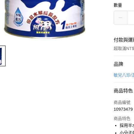
數量
付款與運
超取滿NT$
付款方式
品牌
信用卡一
敏兒八珍/
超商取貨
商品特色
LINE Pay
商品編號
Apple Pay
10973479
商品特色
街口支付
採用半
悠遊付
小分子