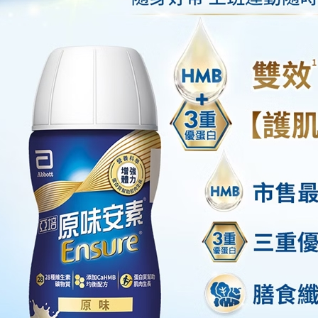
付客戶支
【注意事
１．透過由
交易，需
求債權轉
２．關於
https://aft
３．未成
「AFTE
任。
４．使用「
即時審查
結果請求
５．嚴禁
形，恩沛
動。