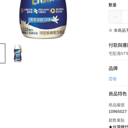
數量
※ 本商品
付款與運
宅配滿NT$
付款方式
品牌
信用卡一
亞培
LINE Pay
商品特色
Apple Pay
商品編號
街口支付
10965027
銷售重點
悠遊付
★台灣總