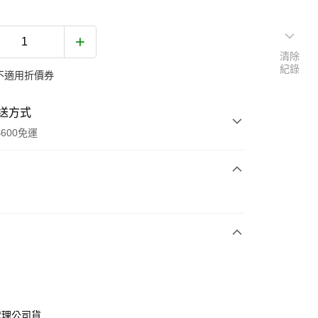
清除
紀錄
不適用折價券
送方式
600免運
次付款
代理公司貨