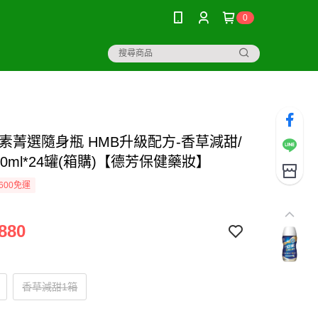
0
安素菁選隨身瓶 HMB升級配方-香草減甜/
20ml*24罐(箱購)【德芳保健藥妝】
600免運
880
香草減甜1箱