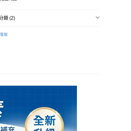
y
類 (2)
享後付
品牌
亞培
客服
FTEE先享後付」】
專區
奶水
先享後付是「在收到商品之後才付款」的支付方式。 讓您購物簡單
心！
：不需註冊會員、不需綁卡、不需儲值。
：只要手機號碼，簡訊認證，即可結帳。
：先確認商品／服務後，再付款。
EE先享後付」結帳流程】
0，滿NT$600(含以上)免運費
方式選擇「AFTEE先享後付」後，將跳轉至「AFTEE先享後
頁面，進行簡訊認證並確認金額後，即可完成結帳。
島配送）
成立數日內，您將收到繳費通知簡訊。
費通知簡訊後14天內，點擊此簡訊中的連結，可透過四大超商
25
網路銀行／等多元方式進行付款，方視為交易完成。
：結帳手續完成當下不需立刻繳費，但若您需要取消訂單，請聯
市自取
的店家。未經商家同意取消之訂單仍視為有效，需透過AFTEE
繳納相關費用。
否成功請以「AFTEE先享後付 」之結帳頁面顯示為準，若有關於
功／繳費後需取消欲退款等相關疑問，請聯繫「AFTEE先享後