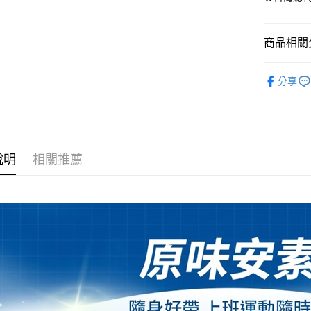
Google Pa
全盈+PAY
商品相關分
AFTEE先
營養保健
相關說明
分享
【關於「A
成人食品
ATM付款
AFTEE
便利好安
１．簡單
２．便利
運送方式
３．安心
說明
相關推薦
宅配
【「AFT
每筆NT$8
１．於結帳
付」結帳
郵局（離
２．訂單
３．收到繳
每筆NT$1
／ATM／
※ 請注意
付款後門
絡購買商品
先享後付
免運費
※ 交易是
是否繳費成