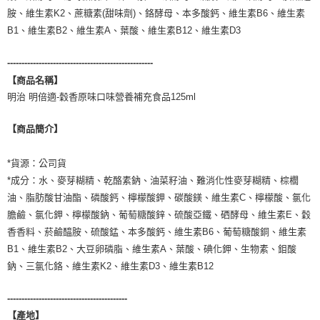
ATM／網路銀行／等多元方式進行付款，方視為交易完成。
※ 請注意：結帳手續完成當下不需立刻繳費，但若您需要取消訂單，請聯絡
胺、維生素K2、蔗糖素(甜味劑)、鉻酵母、本多酸鈣、維生素B6、維生素
購買商品的店家。未經商家同意取消之訂單仍視為有效，需透過AFTEE先享
B1、維生素B2、維生素A、葉酸、維生素B12、維生素D3
後付繳納相關費用。
※ 交易是否成功請以「AFTEE先享後付 」之結帳頁面顯示為準，若有關於
---------------------------------------------------
是否繳費成功／繳費後需取消欲退款等相關疑問，請聯繫「AFTEE先享後付
客戶支援中心」
https://netprotections.freshdesk.com/support/home
【商品名稱】
明治 明倍適-穀香原味口味營養補充食品125ml
【注意事項】
１．透過由恩沛科技股份有限公司提供之「AFTEE先享後付」服務完成之交
【商品簡介】
易，需依本服務之必要範圍內提供個人資料，並將交易相關給付款項請求債
權轉讓予恩沛科技股份有限公司。
２．關於個人資料處理事宜，請瀏覽以下網址：
*貨源：公司貨
https://aftee.tw/terms/#terms3
*成分：水、麥芽糊精、乾酪素鈉、油菜籽油、難消化性麥芽糊精、棕櫚
３．未成年的使用者請事先徵得法定代理人或監護人之同意方可使用
「AFTEE先享後付」，若未經同意申辦者引起之損失，本公司不負相關責
油、脂肪酸甘油酯、磷酸鈣、檸檬酸鉀、碳酸鎂、維生素C、檸檬酸、氯化
任。
膽鹼、氯化鉀、檸檬酸鈉、葡萄糖酸鋅、硫酸亞鐵、硒酵母、維生素E、穀
４．使用「AFTEE先享後付」時，將依據個別帳號之用戶狀況，依本公司即
香香料、菸鹼醯胺、硫酸錳、本多酸鈣、維生素B6、葡萄糖酸銅、維生素
時審查核予不同之上限額度；若仍有額度不足之情形，本公司將視審查結果
請求用戶進行身份認證。
B1、維生素B2、大豆卵磷脂、維生素A、葉酸、碘化鉀、生物素、鉬酸
５．嚴禁一人註冊多個帳號或使用他人資訊註冊。若發現惡意使用之情形，
鈉、三氯化鉻、維生素K2、維生素D3、維生素B12
恩沛科技股份有限公司將有權停止該用戶之使用額度並採取法律行動。
------------------------------------------
【產地】