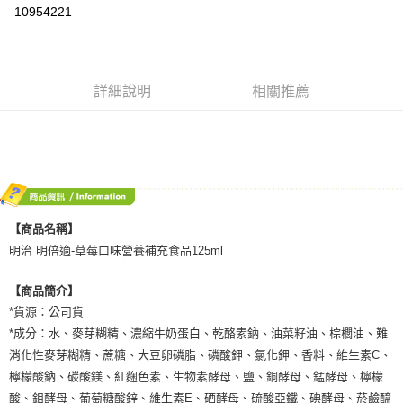
LINE Pay
10954221
Apple Pay
悠遊付
詳細說明
相關推薦
Google Pay
全盈+PAY
AFTEE先享後付
相關說明
【關於「AFTEE先享後付」】
ATM付款
AFTEE先享後付是「在收到商品之後才付款」的支付方式。 讓您購物簡單
【商品名稱】
便利好安心！
明治 明倍適-草莓口味營養補充食品125ml
１．簡單：不需註冊會員、不需綁卡、不需儲值。
運送方式
２．便利：只要手機號碼，簡訊認證，即可結帳。
３．安心：先確認商品／服務後，再付款。
【商品簡介】
宅配
*貨源：公司貨
每筆NT$80，滿NT$600(含以上)免運費
【「AFTEE先享後付」結帳流程】
*成分：水、麥芽糊精、濃縮牛奶蛋白、乾酪素鈉、油菜籽油、棕櫚油、難
１．於結帳方式選擇「AFTEE先享後付」後，將跳轉至「AFTEE先享後付」
付款後門市自取
結帳頁面，進行簡訊認證並確認金額後，即可完成結帳。
消化性麥芽糊精、蔗糖、大豆卵磷脂、磷酸鉀、氯化鉀、香料、維生素C、
２．訂單成立數日內，您將收到繳費通知簡訊。
檸檬酸鈉、碳酸鎂、紅麴色素、生物素酵母、鹽、銅酵母、錳酵母、檸檬
免運費
３．收到繳費通知簡訊後14天內，點擊此簡訊中的連結，可透過四大超商／
酸、鉬酵母、葡萄糖酸鋅、維生素E、硒酵母、硫酸亞鐵、碘酵母、菸鹼醯