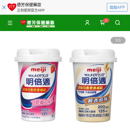
德芳保健藥妝
開啟APP
立刻使用官方APP
0
1
/
1