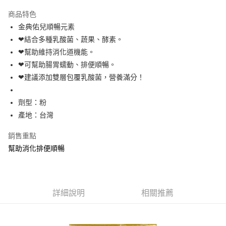
LINE Pay
商品特色
Apple Pay
金典佑兒順暢元素
❤結合多種乳酸菌、蔬果、酵素。
街口支付
❤幫助維持消化道機能。
悠遊付
❤可幫助腸胃蠕動、排便順暢。
❤建議添加雙層包覆乳酸菌，營養滿分！
Google Pay
全盈+PAY
劑型：粉
產地：台灣
AFTEE先享後付
相關說明
銷售重點
【關於「AFTEE先享後付」】
幫助消化排便順暢
ATM付款
AFTEE先享後付是「在收到商品之後才付款」的支付方式。 讓您購物簡單
便利好安心！
１．簡單：不需註冊會員、不需綁卡、不需儲值。
運送方式
２．便利：只要手機號碼，簡訊認證，即可結帳。
３．安心：先確認商品／服務後，再付款。
全家取貨付款
詳細說明
相關推薦
每筆NT$70，滿NT$600(含以上)免運費
【「AFTEE先享後付」結帳流程】
１．於結帳方式選擇「AFTEE先享後付」後，將跳轉至「AFTEE先享後付」
7-11取貨付款
結帳頁面，進行簡訊認證並確認金額後，即可完成結帳。