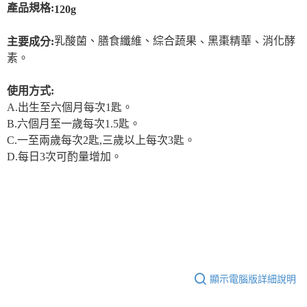
產品規格:
120g
乳酸菌、膳食纖維、綜合蔬果
黑棗精華
消化酵
主要成分:
、
、
素。
使用方式:
A.出生至六個月每次1匙。
B.六個月至一歲每次1.5匙。
C.一至兩歲每次2匙,三歲以上每次3匙。
D.每日3次可酌量增加。
顯示電腦版詳細說明