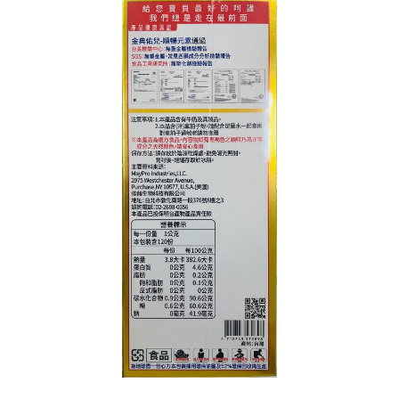
２．訂單成立數日內，您將收到繳費通知簡訊。
每筆NT$70，滿NT$600(含以上)免運費
３．收到繳費通知簡訊後14天內，點擊此簡訊中的連結，可透過四大超商／
ATM／網路銀行／等多元方式進行付款，方視為交易完成。
宅配
※ 請注意：結帳手續完成當下不需立刻繳費，但若您需要取消訂單，請聯絡
每筆NT$80，滿NT$600(含以上)免運費
購買商品的店家。未經商家同意取消之訂單仍視為有效，需透過AFTEE先享
後付繳納相關費用。
付款後門市自取
※ 交易是否成功請以「AFTEE先享後付 」之結帳頁面顯示為準，若有關於
是否繳費成功／繳費後需取消欲退款等相關疑問，請聯繫「AFTEE先享後付
免運費
客戶支援中心」
https://netprotections.freshdesk.com/support/home
【注意事項】
１．透過由恩沛科技股份有限公司提供之「AFTEE先享後付」服務完成之交
易，需依本服務之必要範圍內提供個人資料，並將交易相關給付款項請求債
權轉讓予恩沛科技股份有限公司。
２．關於個人資料處理事宜，請瀏覽以下網址：
https://aftee.tw/terms/#terms3
３．未成年的使用者請事先徵得法定代理人或監護人之同意方可使用
「AFTEE先享後付」，若未經同意申辦者引起之損失，本公司不負相關責
任。
４．使用「AFTEE先享後付」時，將依據個別帳號之用戶狀況，依本公司即
時審查核予不同之上限額度；若仍有額度不足之情形，本公司將視審查結果
請求用戶進行身份認證。
５．嚴禁一人註冊多個帳號或使用他人資訊註冊。若發現惡意使用之情形，
恩沛科技股份有限公司將有權停止該用戶之使用額度並採取法律行動。