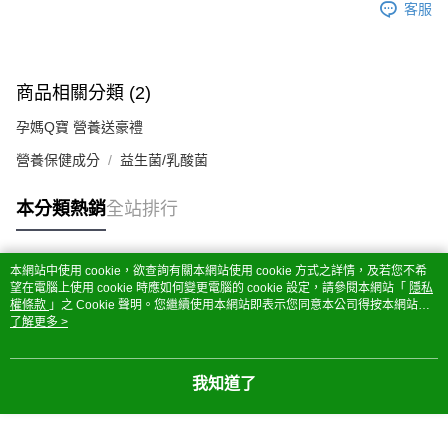
客服
商品相關分類 (2)
孕媽Q寶 營養送豪禮
營養保健成分
益生菌/乳酸菌
本分類熱銷
全站排行
本網站中使用 cookie，欲查詢有關本網站使用 cookie 方式之詳情，及若您不希
熱門標籤
望在電腦上使用 cookie 時應如何變更電腦的 cookie 設定，請參閱本網站「
隱私
權條款
」之 Cookie 聲明。您繼續使用本網站即表示您同意本公司得按本網站使
用條款之 Cookie 聲明使用 cookie。
了解更多 >
我知道了