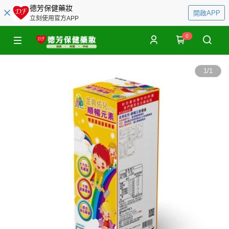
德芳保健藥妝
開啟APP
立刻使用官方APP
0
1
/
1