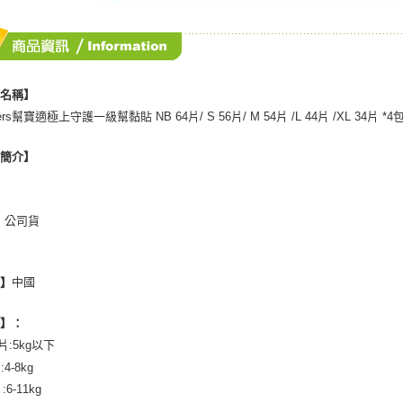
品名稱】
ers幫寶適極上守護一級幫黏貼 NB 64片/ S 56片/ M 54片 /L 44片 /XL 34片 *4
品簡介】
：公司貨
中國
地】
格】：
4片:5kg以下
:4-8kg
:6-11kg