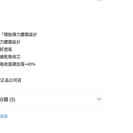
！「類胎彈力腰圍設計
享後付
彈力腰圍設計
！好透氣
FTEE先享後付」】
！速乾吸收芯
先享後付是「在收到商品之後才付款」的支付方式。 讓您購物簡單
心！
！吸收面積加寬+40%
：不需註冊會員、不需綁卡、不需儲值。
：只要手機號碼，簡訊認證，即可結帳。
：先確認商品／服務後，再付款。
理正品公司貨
EE先享後付」結帳流程】
0，滿NT$600(含以上)免運費
方式選擇「AFTEE先享後付」後，將跳轉至「AFTEE先享後
類 (3)
頁面，進行簡訊認證並確認金額後，即可完成結帳。
市自取
成立數日內，您將收到繳費通知簡訊。
品牌
費通知簡訊後14天內，點擊此簡訊中的連結，可透過四大超商
幫寶適
客服
網路銀行／等多元方式進行付款，方視為交易完成。
類別
✿-紡織用品- ✿
：結帳手續完成當下不需立刻繳費，但若您需要取消訂單，請聯
的店家。未經商家同意取消之訂單仍視為有效，需透過AFTEE
類別
內褲 / 尿褲
繳納相關費用。