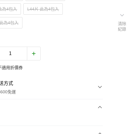
 此為4包入
L44片 此為4包入
 此為4包入
清除
紀錄
不適用折價券
送方式
600免運
次付款