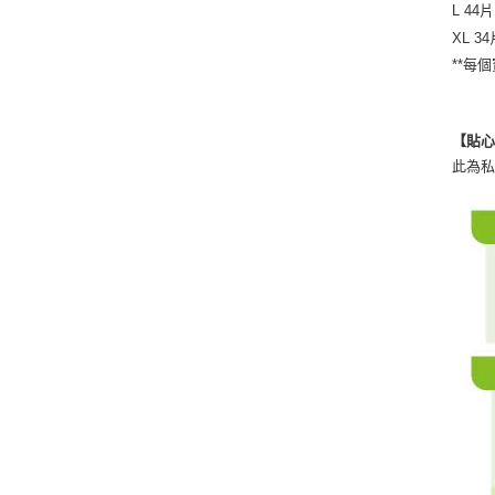
L 44片
XL 34
**每
【貼
此為