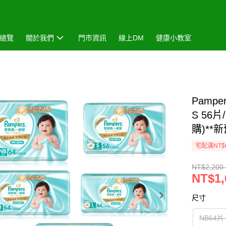
總覽
關於我們
門市資訊
線上DM
健康小教室
Pamp
S 56片
購)**
宅配滿NT$
NT$2,200 
NT$1,
尺寸
NB64