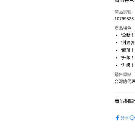
商品特色
Apple Pay
商品編號
街口支付
10799523
商品特色
悠遊付
*全新
AFTEE先
*封漏
相關說明
*超薄
【關於「A
ATM付款
*升級
AFTEE
便利好安
*升級
１．簡單
銷售重點
２．便利
運送方式
３．安心
台灣總代
宅配
【「AFT
每筆NT$8
１．於結帳
商品相關分
付」結帳
付款後門
２．訂單
媽媽寶寶
３．收到繳
免運費
分享
／ATM／
媽媽寶寶
※ 請注意
絡購買商品
媽媽寶寶
先享後付