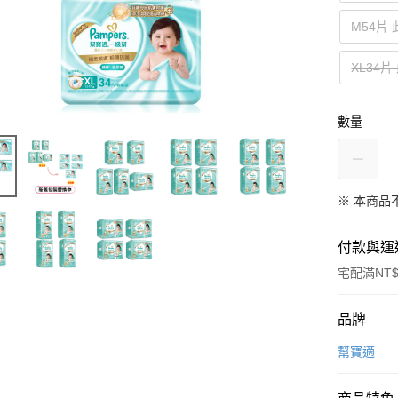
M54片
XL34片
數量
※ 本商品
付款與運
宅配滿NT$
付款方式
品牌
信用卡一
幫寶適
LINE Pay