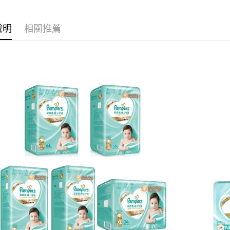
※ 交易是
是否繳費成
付客戶支
說明
相關推薦
【注意事
１．透過由
交易，需
求債權轉
２．關於
https://aft
３．未成
「AFTE
任。
４．使用「
即時審查
結果請求
５．嚴禁
形，恩沛
動。