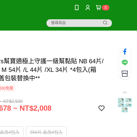
0
ers幫寶適極上守護一級幫黏貼 NB 64片/
/ M 54片 /L 44片 /XL 34片 *4包入(箱
新舊包裝替換中**
600免運
~ NT$2,500
678 ~ NT$2,008
片 此為4包入
S56片 此為4包入