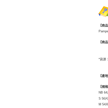
【商
Pamp
【商
*貨源
【產
【規
NB 6
S 56片
M 54片