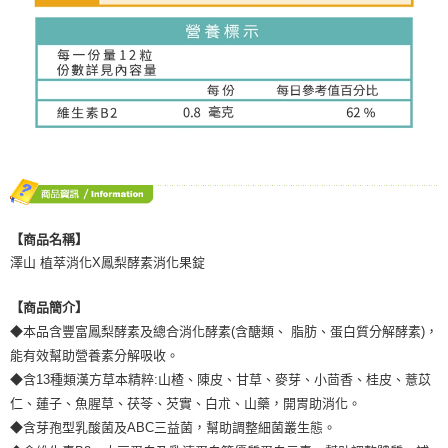
【商品名稱】
澤山 植萃消化X鳳梨酵素消化果錠
【商品簡介】
◆本品含豐富鳳梨酵素及總合消化酵素(含醣類、 脂肪、蛋白質分解酵素)，
能有效幫助營養素分解吸收。
◆含13種類漢方草本精粹:山楂、陳皮、甘草、麥芽、小茴香、桂皮、薏苡
仁、蓮子、魚腥草、茯苓、芡實、白朮、山藥，開胃助消化。
◆含芽孢型乳酸菌及ABC三益菌，幫助調整細菌叢生態。