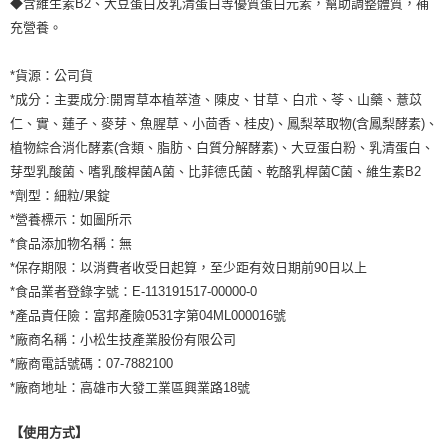
◆含維生素B2、大豆蛋白及乳清蛋白等優質蛋白元素，幫助調整體質，補
充營養。
*貨源：公司貨
*成分：主要成分:開胃草本植萃渣、陳皮、甘草、白朮、苓、山藥、薏苡
仁、實、蓮子、麥芽、魚腥草、小茴香、桂皮)、鳳梨萃取物(含鳳梨酵素)、
植物綜合消化酵素(含類、脂肪、白質分解酵素)、大豆蛋白粉、乳清蛋白、
芽型乳酸菌、嗜乳酸桿菌A菌、比菲德氏菌、乾酪乳桿菌C菌、維生素B2
*劑型：細粒/果錠
*營養標示：如圖所示
*食品添加物名稱：無
*保存期限：以消費者收受日起算，至少距有效日期前90日以上
*食品業者登錄字號：E-113191517-00000-0
*產品責任險：富邦產險0531字第04ML000016號
*廠商名稱：小松生技產業股份有限公司
*廠商電話號碼：07-7882100
*廠商地址：高雄市大發工業區興業路18號
【使用方式】