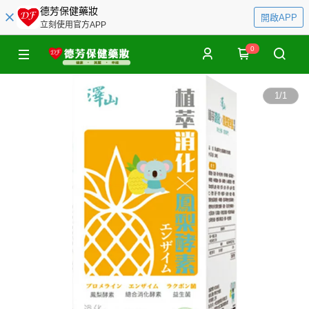
德芳保健藥妝
開啟APP
立刻使用官方APP
0
1
/
1