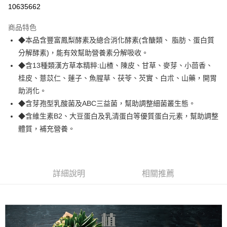
超商取貨付款
10635662
LINE Pay
商品特色
Apple Pay
◆本品含豐富鳳梨酵素及總合消化酵素(含醣類、 脂肪、蛋白質
分解酵素)，能有效幫助營養素分解吸收。
街口支付
◆含13種類漢方草本精粹:山楂、陳皮、甘草、麥芽、小茴香、
悠遊付
桂皮、薏苡仁、蓮子、魚腥草、茯苓、芡實、白朮、山藥，開胃
助消化。
Google Pay
◆含芽孢型乳酸菌及ABC三益菌，幫助調整細菌叢生態。
全盈+PAY
◆含維生素B2、大豆蛋白及乳清蛋白等優質蛋白元素，幫助調整
體質，補充營養。
AFTEE先享後付
相關說明
【關於「AFTEE先享後付」】
ATM付款
AFTEE先享後付是「在收到商品之後才付款」的支付方式。 讓您購物簡單
詳細說明
相關推薦
便利好安心！
１．簡單：不需註冊會員、不需綁卡、不需儲值。
運送方式
２．便利：只要手機號碼，簡訊認證，即可結帳。
３．安心：先確認商品／服務後，再付款。
全家取貨付款
每筆NT$70，滿NT$600(含以上)免運費
【「AFTEE先享後付」結帳流程】