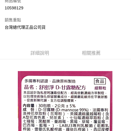
商品編號
超商取貨付款
10598129
LINE Pay
銷售重點
Apple Pay
台灣總代理正品公司貨
街口支付
悠遊付
詳細說明
相關推薦
Google Pay
全盈+PAY
AFTEE先享後付
相關說明
【關於「AFTEE先享後付」】
ATM付款
AFTEE先享後付是「在收到商品之後才付款」的支付方式。 讓您購物簡單
便利好安心！
１．簡單：不需註冊會員、不需綁卡、不需儲值。
運送方式
２．便利：只要手機號碼，簡訊認證，即可結帳。
３．安心：先確認商品／服務後，再付款。
全家取貨付款
每筆NT$70，滿NT$600(含以上)免運費
【「AFTEE先享後付」結帳流程】