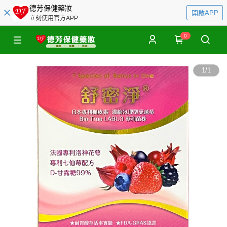
德芳保健藥妝
開啟APP
立刻使用官方APP
0
1
/
1