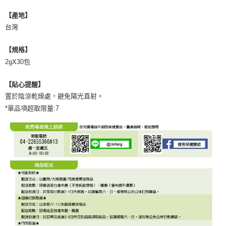
【產地】
台灣
【規格】
2gX30包
【貼心提醒】
置於陰涼乾燥處，避免陽光直射。
*單品項超取限量:7