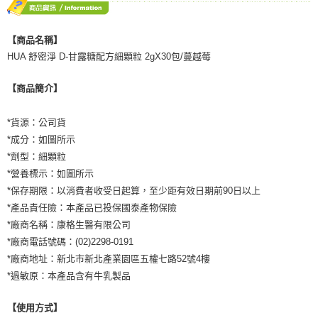
５．嚴禁一人註冊多個帳號或使用他人資訊註冊。若發現惡意使用之情形，
恩沛科技股份有限公司將有權停止該用戶之使用額度並採取法律行動。
【商品名稱】
HUA 舒密淨 D-甘露糖配方細顆粒 2gX30包/蔓越莓
【商品簡介】
*貨源：公司貨
*成分：如圖所示
*劑型：細顆粒
*營養標示：如圖所示
*保存期限：以消費者收受日起算，至少距有效日期前90日以上
*產品責任險：本產品已投保國泰產物保險
*廠商名稱：康格生醫有限公司
*廠商電話號碼：(02)2298-0191
*廠商地址：新北市新北產業園區五權七路52號4樓
*過敏原：本產品含有牛乳製品
【使用方式】