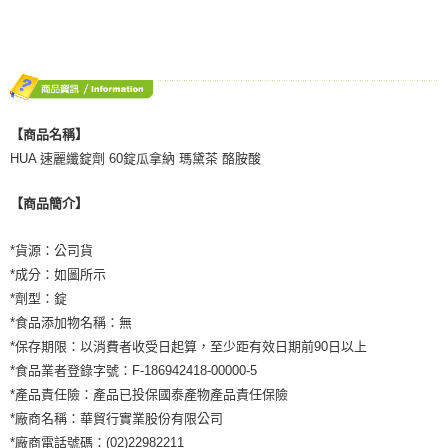
５．嚴禁一人註冊多個帳號或使用他人資訊註冊。若發現惡意使用之情形，
恩沛科技股份有限公司將有權停止該用戶之使用額度並採取法律行動。
【商品名稱】
HUA 速麗纖錠劑 60錠瓜拿納 瑪黛茶 酪胺酸
【商品簡介】
*貨源：公司貨
*成分：如圖所示
*劑型：錠
*食品添加物名稱：無
*保存期限：以消費者收受日起算，至少距有效日期前90日以上
*食品業者登錄字號：F-186942418-00000-5
*產品責任險：產品已投保國泰產物產品責任保險
*廠商名稱：華貿行實業股份有限公司
*廠商電話號碼：(02)22982211