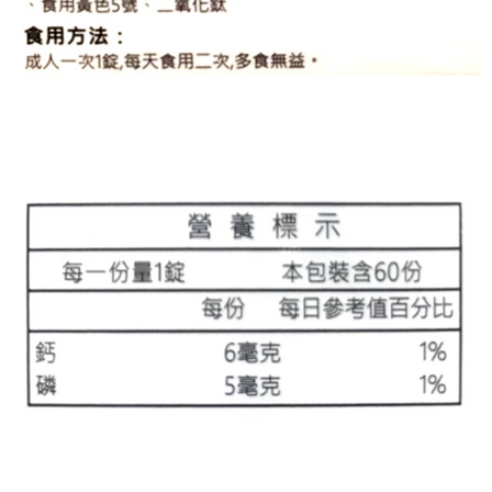
１．於結帳方式選擇「AFTEE先享後付」後，將跳轉至「AFTEE先享後付」
7-11取貨付款
結帳頁面，進行簡訊認證並確認金額後，即可完成結帳。
２．訂單成立數日內，您將收到繳費通知簡訊。
每筆NT$70，滿NT$600(含以上)免運費
３．收到繳費通知簡訊後14天內，點擊此簡訊中的連結，可透過四大超商／
ATM／網路銀行／等多元方式進行付款，方視為交易完成。
宅配
※ 請注意：結帳手續完成當下不需立刻繳費，但若您需要取消訂單，請聯絡
每筆NT$80，滿NT$600(含以上)免運費
購買商品的店家。未經商家同意取消之訂單仍視為有效，需透過AFTEE先享
後付繳納相關費用。
付款後門市自取
※ 交易是否成功請以「AFTEE先享後付 」之結帳頁面顯示為準，若有關於
是否繳費成功／繳費後需取消欲退款等相關疑問，請聯繫「AFTEE先享後付
免運費
客戶支援中心」
https://netprotections.freshdesk.com/support/home
【注意事項】
１．透過由恩沛科技股份有限公司提供之「AFTEE先享後付」服務完成之交
易，需依本服務之必要範圍內提供個人資料，並將交易相關給付款項請求債
權轉讓予恩沛科技股份有限公司。
２．關於個人資料處理事宜，請瀏覽以下網址：
https://aftee.tw/terms/#terms3
３．未成年的使用者請事先徵得法定代理人或監護人之同意方可使用
「AFTEE先享後付」，若未經同意申辦者引起之損失，本公司不負相關責
任。
４．使用「AFTEE先享後付」時，將依據個別帳號之用戶狀況，依本公司即
時審查核予不同之上限額度；若仍有額度不足之情形，本公司將視審查結果
請求用戶進行身份認證。