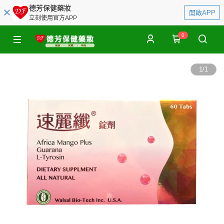
德芳保健藥妝
開啟APP
立刻使用官方APP
0
1
/
1