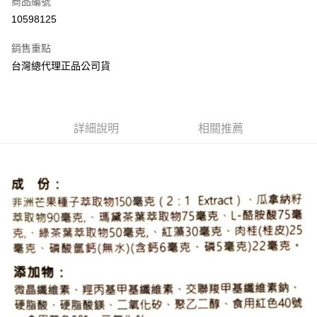
商品編號
超商取貨付款
10598125
LINE Pay
銷售重點
Apple Pay
台灣總代理正品公司貨
街口支付
悠遊付
詳細說明
相關推薦
Google Pay
全盈+PAY
AFTEE先享後付
相關說明
【關於「AFTEE先享後付」】
ATM付款
AFTEE先享後付是「在收到商品之後才付款」的支付方式。 讓您購物簡單
便利好安心！
１．簡單：不需註冊會員、不需綁卡、不需儲值。
運送方式
２．便利：只要手機號碼，簡訊認證，即可結帳。
３．安心：先確認商品／服務後，再付款。
全家取貨付款
每筆NT$70，滿NT$600(含以上)免運費
【「AFTEE先享後付」結帳流程】