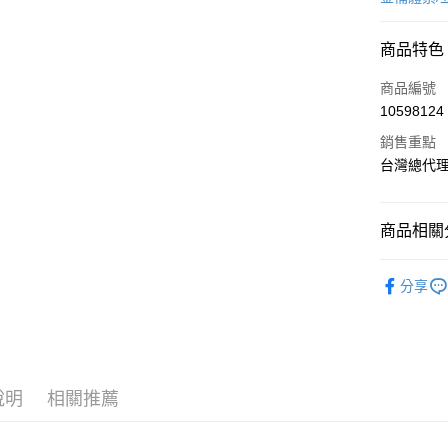
LINE Pay
商品特色
Apple Pay
商品編號
街口支付
10598124
銷售重點
悠遊付
台灣總代
Google Pa
全盈+PAY
商品相關分
AFTEE先
營養保健
相關說明
分享
【關於「A
成人食品
ATM付款
AFTEE
便利好安
１．簡單
２．便利
運送方式
３．安心
說明
相關推薦
宅配
【「AFT
每筆NT$8
１．於結帳