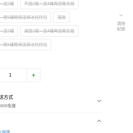
－送2罐
不甜2箱－送4罐再送衛生紙
箱－贈6罐贈保溫保冰托特包
清甜
清除
紀錄
－送2罐
清甜2箱－送4罐再送衛生紙
箱－贈6罐贈保溫保冰托特包
送方式
600免運
次付款
立得康