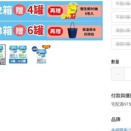
不甜1箱
不甜3
清甜1箱
清甜3
數量
付款與運
宅配滿NT$
付款方式
品牌
信用卡一
金補體素/