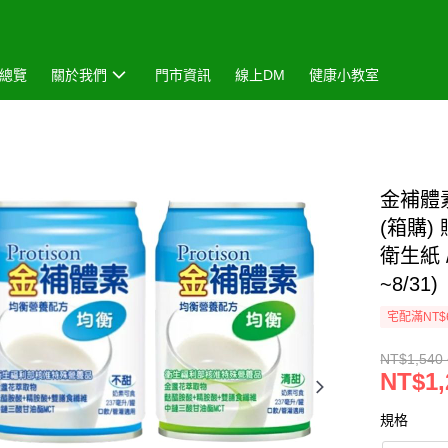
總覽
關於我們
門市資訊
線上DM
健康小教室
金補體素
(箱購)
衛生紙 
~8/31)
宅配滿NT$
NT$1,540 
NT$1,
規格