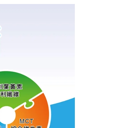
頁面，進行簡訊認證並確認金額後，即可完成結帳。
市自取
成立數日內，您將收到繳費通知簡訊。
費通知簡訊後14天內，點擊此簡訊中的連結，可透過四大超商
網路銀行／等多元方式進行付款，方視為交易完成。
：結帳手續完成當下不需立刻繳費，但若您需要取消訂單，請聯
的店家。未經商家同意取消之訂單仍視為有效，需透過AFTEE
繳納相關費用。
否成功請以「AFTEE先享後付 」之結帳頁面顯示為準，若有關於
功／繳費後需取消欲退款等相關疑問，請聯繫「AFTEE先享後
援中心」
https://netprotections.freshdesk.com/support/home
項】
恩沛科技股份有限公司提供之「AFTEE先享後付」服務完成之
依本服務之必要範圍內提供個人資料，並將交易相關給付款項請
讓予恩沛科技股份有限公司。
個人資料處理事宜，請瀏覽以下網址：
ee.tw/terms/#terms3
年的使用者請事先徵得法定代理人或監護人之同意方可使用
E先享後付」，若未經同意申辦者引起之損失，本公司不負相關責
AFTEE先享後付」時，將依據個別帳號之用戶狀況，依本公司
核予不同之上限額度；若仍有額度不足之情形，本公司將視審查
用戶進行身份認證。
一人註冊多個帳號或使用他人資訊註冊。若發現惡意使用之情
科技股份有限公司將有權停止該用戶之使用額度並採取法律行