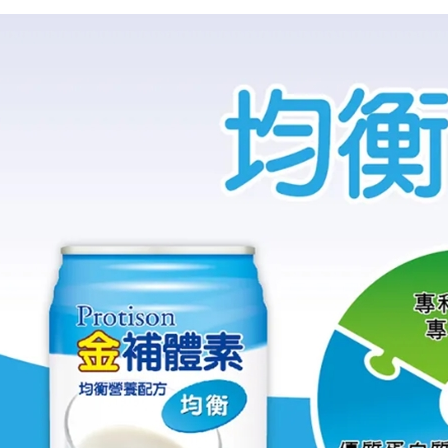
付」結帳
付款後門
２．訂單
３．收到繳
免運費
／ATM／
※ 請注意
絡購買商品
先享後付
※ 交易是
是否繳費成
付客戶支
【注意事
１．透過由
交易，需
求債權轉
２．關於
https://aft
３．未成
「AFTE
任。
４．使用「
即時審查
結果請求
５．嚴禁
形，恩沛