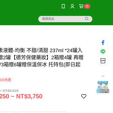
0
液體-均衡 不甜/清甜 237ml *24罐入
 贈2罐【德芳保健藥妝】2箱贈4罐 再贈
/3箱贈6罐贈保溫保冰 托特包(即日起
600免運
~ NT$4,620
250 ~ NT$3,750