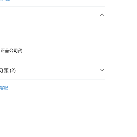
理正品公司貨
y
類 (2)
享後付
品牌
金補體素/立得康
客服
FTEE先享後付」】
專區
奶水
先享後付是「在收到商品之後才付款」的支付方式。 讓您購物簡單
心！
：不需註冊會員、不需綁卡、不需儲值。
：只要手機號碼，簡訊認證，即可結帳。
：先確認商品／服務後，再付款。
EE先享後付」結帳流程】
0，滿NT$600(含以上)免運費
方式選擇「AFTEE先享後付」後，將跳轉至「AFTEE先享後