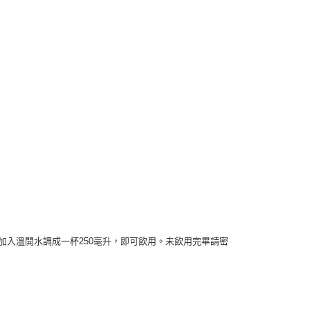
好加入溫開水調成一杯250毫升，即可飲用。未飲用完畢請密