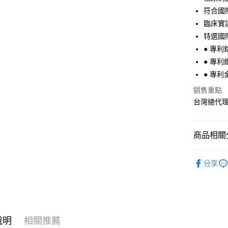
符合國
Google Pa
臨床實
全盈+PAY
特選國
● 專利鉻
AFTEE先
● 專利纖
相關說明
【關於「A
● 專利
ATM付款
AFTEE
銷售重點
便利好安
１．簡單
台灣總代
２．便利
運送方式
３．安心
全家取貨
商品相關分
【「AFT
每筆NT$7
１．於結帳
營養保健
付」結帳
分享
7-11取貨
２．訂單
成人食品
３．收到繳
每筆NT$7
／ATM／
營養保健
※ 請注意
宅配
絡購買商品
先享後付
每筆NT$8
※ 交易是
說明
相關推薦
是否繳費成