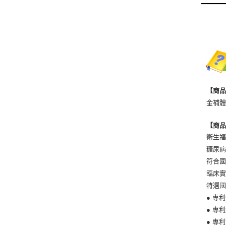
【商
金補體
【商
衛生
糖尿
符合
臨床實
特選
● 專利
● 專利纖
● 專利