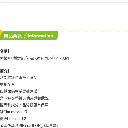
付款後門
付客戶支
免運費
【注意事
１．透過由
交易，需
求債權轉
２．關於
https://aft
３．未成
品名稱】
「AFTE
任。
素鉻100穩定配方(糖尿病適用) 900g 2入組
４．使用「
即時審查
品簡介】
結果請求
５．嚴禁
福利部核准特殊營養食品
形，恩沛
病適用配方
動。
國際糖尿病專業營養建議
證12週調整糖尿病患營養狀況
國際專利成分，品質健康有保障
鉻ChromeMateR
維FibersolR-2
金盞花萃取物FloraGLOR(含葉黃素)