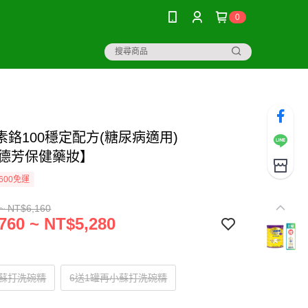
0
素鉻100穩定配方(糖尿病適用)
g【德芳保健藥妝】
600免運
~ NT$6,160
760 ~ NT$5,280
小蘇打洗碗精
6送1罐再小蘇打洗碗精