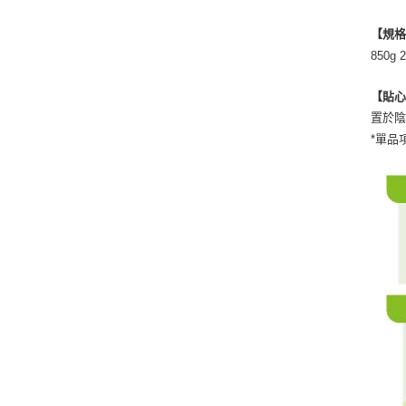
【規
850g 
【貼
置於
*單品