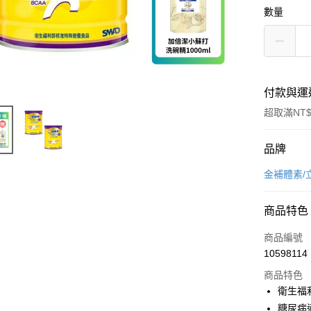
數量
付款與運
超取滿NT$
付款方式
品牌
信用卡一
金補體素/
超商取貨
商品特色
LINE Pay
商品編號
Apple Pay
10598114
商品特色
街口支付
衛生福
悠遊付
糖尿病