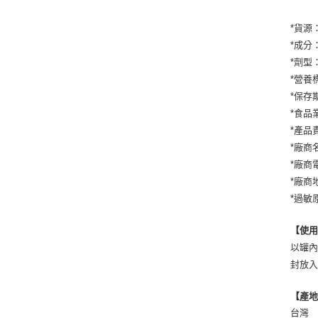
*貨源
*成分
*劑型
*營養
*保存
*食品業
*產品責
*廠商
*廠商電
*廠商
*過敏
【使
以罐內
封放入
【產
台灣