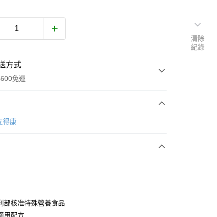
清除
紀錄
送方式
600免運
次付款
立得康
付款
利部核准特殊營養食品
適用配方