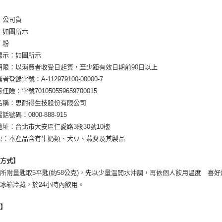
：公司貨
：如圖所示
：粉
標示：如圖所示
期限：以消費者收受日起算，至少距有效日期前90日以上
者登錄字號：A-112979100-00000-7
任險：字號701050559659700015
名稱：思耐得生技股份有限公司
話號碼：0800-888-915
地址：台北市大安區仁愛路3段30號10樓
原：本產品含有牛奶類、大豆、燕麥及其製品
用方式】
所附量匙取5平匙(約58公克)，先以少量溫開水沖調，再依個人飲用溫度 喜
冰箱冷藏，於24小時內飲用。
地】