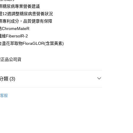
際糖尿病專業營養建議
y
證12週調整糖尿病患營養狀況
際專利成分，品質健康有保障
ChromeMateR
享後付
維FibersolR-2
FTEE先享後付」】
金盞花萃取物FloraGLOR(含葉黃素)
先享後付是「在收到商品之後才付款」的支付方式。 讓您購物簡單
心！
：不需註冊會員、不需綁卡、不需儲值。
理正品公司貨
：只要手機號碼，簡訊認證，即可結帳。
：先確認商品／服務後，再付款。
付款
類 (3)
EE先享後付」結帳流程】
0，滿NT$600(含以上)免運費
方式選擇「AFTEE先享後付」後，將跳轉至「AFTEE先享後
品牌
頁面，進行簡訊認證並確認金額後，即可完成結帳。
金補體素/立得康
客服
付款
成立數日內，您將收到繳費通知簡訊。
專區
奶粉
費通知簡訊後14天內，點擊此簡訊中的連結，可透過四大超商
0，滿NT$600(含以上)免運費
網路銀行／等多元方式進行付款，方視為交易完成。
功能
糖友專區
：結帳手續完成當下不需立刻繳費，但若您需要取消訂單，請聯
的店家。未經商家同意取消之訂單仍視為有效，需透過AFTEE
繳納相關費用。
0，滿NT$600(含以上)免運費
否成功請以「AFTEE先享後付 」之結帳頁面顯示為準，若有關於
功／繳費後需取消欲退款等相關疑問，請聯繫「AFTEE先享後