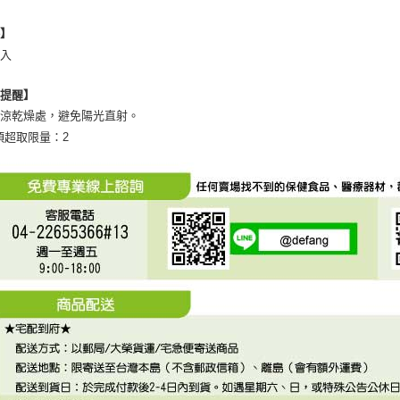
格】
2入
心提醒】
陰涼乾燥處，避免陽光直射。
項超取限量：2