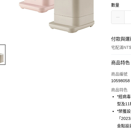
數量
付款與運
宅配滿NT$
付款方式
商品特色
信用卡一
商品編號
10598058
商品特色
運送方式
*經病毒
宅配
型及1
每筆NT$8
*榮獲
「202
付款後門
金點設
免運費