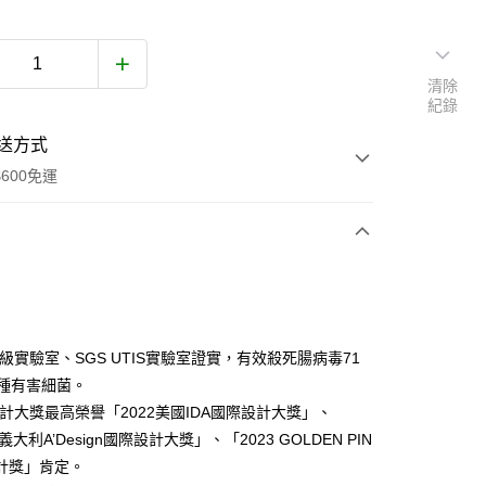
清除
紀錄
送方式
600免運
次付款
級實驗室、SGS UTIS實驗室證實，有效殺死腸病毒71
1種有害細菌。
0，滿NT$600(含以上)免運費
設計大獎最高榮譽「2022美國IDA國際設計大獎」、
3義大利A’Design國際設計大獎」、「2023 GOLDEN PIN
市自取
計獎」肯定。