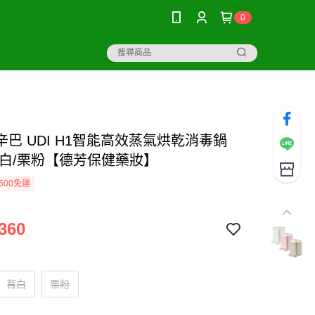
0
辛巴 UDI H1智能高效蒸氣烘乾消毒鍋
苜白/栗粉【德芳保健藥妝】
600免運
360
苜白
栗粉