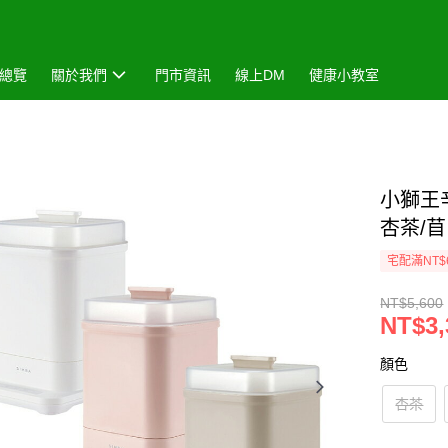
總覽
關於我們
門市資訊
線上DM
健康小教室
小獅王
杏茶/
宅配滿NT$
NT$5,600
NT$3,
顏色
杏茶