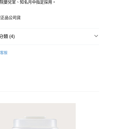
醫院嬰兒室、知名月中指定採用。
理正品公司貨
類 (4)
類別
消毒鍋
客服
推薦
品牌
simba小獅王辛巴
類別
✿-哺育用品- ✿