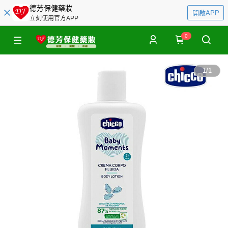
德芳保健藥妝
開啟APP
立刻使用官方APP
0
1
/
1