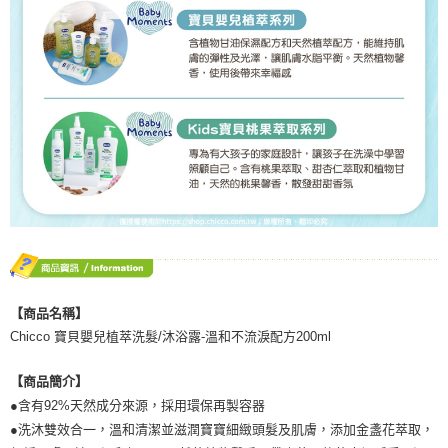
【商品名稱】
Chicco 寶貝嬰兒植萃洗髮/沐浴露-溫和不流淚配方200ml
【商品簡介】
●含有92%天然成分來源，採用環保再製容器
●洗沐雙效合一，溫和清潔並滋潤寶寶細緻頭髮及肌膚，添加金盞花萃取，