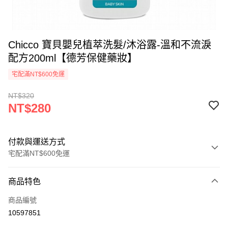
Chicco 寶貝嬰兒植萃洗髮/沐浴露-溫和不流淚
配方200ml【德芳保健藥妝】
宅配滿NT$600免運
NT$320
NT$280
付款與運送方式
宅配滿NT$600免運
付款方式
商品特色
信用卡一次付款
商品編號
運送方式
10597851