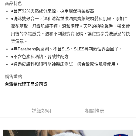
宅配
商品特色
每筆NT$80，滿NT$600(含以上)免運費
●含有92%天然成分來源，採用環保再製容器
●洗沐雙效合一，溫和清潔並滋潤寶寶細緻頭髮及肌膚，添加金
付款後門市自取
盞花萃取，舒緩肌膚不適，溫和調理。天然的植物馨香，帶來使
免運費
用後的幸福感受。溫和不刺激寶寶眼睛，讓寶寶享受洗澎澎的快
樂氣氛。
●無Parabens防腐劑、不含SLS、SLES等刺激性界面因子、
●不含色素及酒精，弱酸性配方
●通過皮膚科和眼科醫師臨床測試，適合敏感性肌膚使用。
銷售重點
台灣總代理正品公司貨
詳細說明
相關推薦