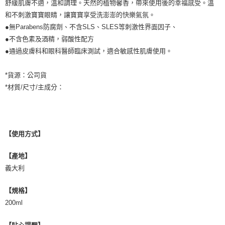
舒緩肌膚不適，溫和調理。天然的植物馨香，帶來使用後的幸福感受。溫
和不刺激寶寶眼睛，讓寶寶享受洗澎澎的快樂氣氛。
●無Parabens防腐劑、不含SLS、SLES等刺激性界面因子、
●不含色素及酒精，弱酸性配方
●通過皮膚科和眼科醫師臨床測試，適合敏感性肌膚使用。
*貨源：公司貨
*材質/尺寸/主成分：
【使用方式】
【產地】
義大利
【規格】
200ml
【貼心提醒】