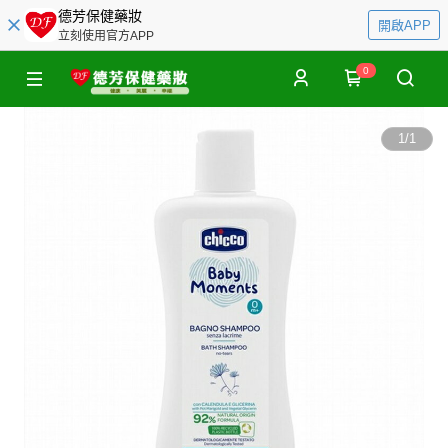
德芳保健藥妝
開啟APP
立刻使用官方APP
0
1
/
1