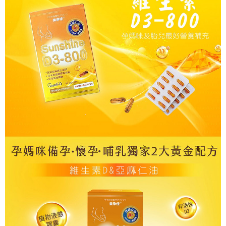
ATM／網路銀行／等多元方式進行付款，方視為交易完成。
宅配
※ 請注意：結帳手續完成當下不需立刻繳費，但若您需要取消訂單，請聯絡
每筆NT$80，滿NT$600(含以上)免運費
購買商品的店家。未經商家同意取消之訂單仍視為有效，需透過AFTEE先享
後付繳納相關費用。
郵局（離島配送）
※ 交易是否成功請以「AFTEE先享後付 」之結帳頁面顯示為準，若有關於
是否繳費成功／繳費後需取消欲退款等相關疑問，請聯繫「AFTEE先享後付
每筆NT$125
客戶支援中心」
https://netprotections.freshdesk.com/support/home
付款後門市自取
【注意事項】
１．透過由恩沛科技股份有限公司提供之「AFTEE先享後付」服務完成之交
免運費
易，需依本服務之必要範圍內提供個人資料，並將交易相關給付款項請求債
權轉讓予恩沛科技股份有限公司。
２．關於個人資料處理事宜，請瀏覽以下網址：
https://aftee.tw/terms/#terms3
３．未成年的使用者請事先徵得法定代理人或監護人之同意方可使用
「AFTEE先享後付」，若未經同意申辦者引起之損失，本公司不負相關責
任。
４．使用「AFTEE先享後付」時，將依據個別帳號之用戶狀況，依本公司即
時審查核予不同之上限額度；若仍有額度不足之情形，本公司將視審查結果
請求用戶進行身份認證。
５．嚴禁一人註冊多個帳號或使用他人資訊註冊。若發現惡意使用之情形，
恩沛科技股份有限公司將有權停止該用戶之使用額度並採取法律行動。