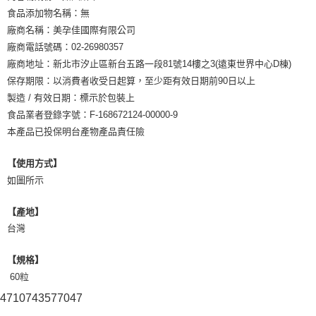
食品添加物名稱：無
廠商名稱：美孕佳國際有限公司
廠商電話號碼：02-26980357
廠商地址：新北市汐止區新台五路一段81號14樓之3(遠東世界中心D棟)
保存期限：以消費者收受日起算，至少距有效日期前90日以上
製造 / 有效日期：標示於包裝上
食品業者登錄字號：F-168672124-00000-9
本產品已投保明台產物產品責任險
【使用方式】
如圖所示
【產地】
台灣
【規格】
60粒
4710743577047