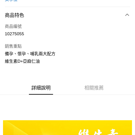
超商取貨付款
商品特色
LINE Pay
商品編號
Apple Pay
10275055
街口支付
銷售重點
悠遊付
備孕、懷孕、哺乳兩大配方
AFTEE先享後付
維生素D+亞麻仁油
相關說明
【關於「AFTEE先享後付」】
ATM付款
AFTEE先享後付是「在收到商品之後才付款」的支付方式。 讓您購物簡單
便利好安心！
詳細說明
相關推薦
１．簡單：不需註冊會員、不需綁卡、不需儲值。
運送方式
２．便利：只要手機號碼，簡訊認證，即可結帳。
３．安心：先確認商品／服務後，再付款。
全家取貨付款
每筆NT$70，滿NT$600(含以上)免運費
【「AFTEE先享後付」結帳流程】
１．於結帳方式選擇「AFTEE先享後付」後，將跳轉至「AFTEE先享後付」
7-11取貨付款
結帳頁面，進行簡訊認證並確認金額後，即可完成結帳。
２．訂單成立數日內，您將收到繳費通知簡訊。
每筆NT$70，滿NT$600(含以上)免運費
３．收到繳費通知簡訊後14天內，點擊此簡訊中的連結，可透過四大超商／