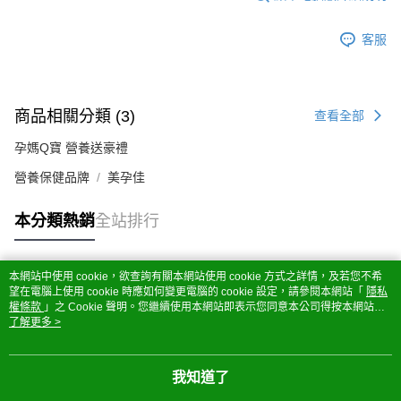
客服
商品相關分類 (3)
查看全部
孕媽Q寶 營養送豪禮
營養保健品牌
美孕佳
本分類熱銷
全站排行
本網站中使用 cookie，欲查詢有關本網站使用 cookie 方式之詳情，及若您不希
熱門標籤
望在電腦上使用 cookie 時應如何變更電腦的 cookie 設定，請參閱本網站「
隱私
權條款
」之 Cookie 聲明。您繼續使用本網站即表示您同意本公司得按本網站使
用條款之 Cookie 聲明使用 cookie。
了解更多 >
我知道了