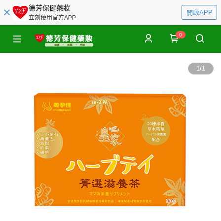
德芳保健藥妝
開啟APP
立刻使用官方APP
0
1
/
1