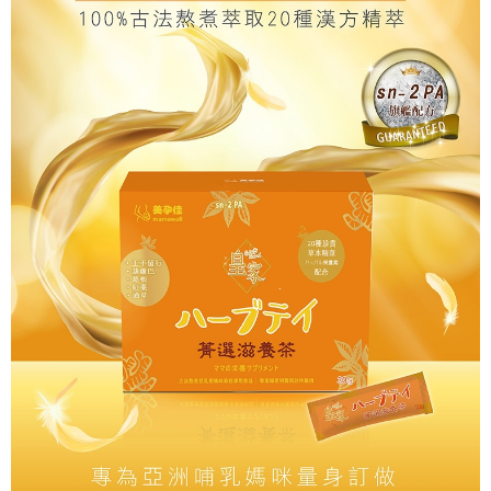
ATM／網路銀行／等多元方式進行付款，方視為交易完成。
宅配
※ 請注意：結帳手續完成當下不需立刻繳費，但若您需要取消訂單，請聯絡
每筆NT$80，滿NT$600(含以上)免運費
購買商品的店家。未經商家同意取消之訂單仍視為有效，需透過AFTEE先享
後付繳納相關費用。
郵局（離島配送）
※ 交易是否成功請以「AFTEE先享後付 」之結帳頁面顯示為準，若有關於
是否繳費成功／繳費後需取消欲退款等相關疑問，請聯繫「AFTEE先享後付
每筆NT$125
客戶支援中心」
https://netprotections.freshdesk.com/support/home
付款後門市自取
【注意事項】
１．透過由恩沛科技股份有限公司提供之「AFTEE先享後付」服務完成之交
免運費
易，需依本服務之必要範圍內提供個人資料，並將交易相關給付款項請求債
權轉讓予恩沛科技股份有限公司。
２．關於個人資料處理事宜，請瀏覽以下網址：
https://aftee.tw/terms/#terms3
３．未成年的使用者請事先徵得法定代理人或監護人之同意方可使用
「AFTEE先享後付」，若未經同意申辦者引起之損失，本公司不負相關責
任。
４．使用「AFTEE先享後付」時，將依據個別帳號之用戶狀況，依本公司即
時審查核予不同之上限額度；若仍有額度不足之情形，本公司將視審查結果
請求用戶進行身份認證。
５．嚴禁一人註冊多個帳號或使用他人資訊註冊。若發現惡意使用之情形，
恩沛科技股份有限公司將有權停止該用戶之使用額度並採取法律行動。