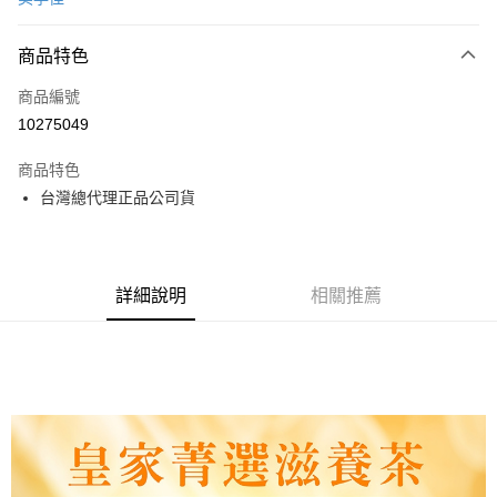
超商取貨付款
商品特色
LINE Pay
商品編號
Apple Pay
10275049
街口支付
商品特色
悠遊付
台灣總代理正品公司貨
AFTEE先享後付
相關說明
【關於「AFTEE先享後付」】
ATM付款
AFTEE先享後付是「在收到商品之後才付款」的支付方式。 讓您購物簡單
詳細說明
相關推薦
便利好安心！
１．簡單：不需註冊會員、不需綁卡、不需儲值。
運送方式
２．便利：只要手機號碼，簡訊認證，即可結帳。
３．安心：先確認商品／服務後，再付款。
全家取貨付款
每筆NT$70，滿NT$600(含以上)免運費
【「AFTEE先享後付」結帳流程】
１．於結帳方式選擇「AFTEE先享後付」後，將跳轉至「AFTEE先享後付」
7-11取貨付款
結帳頁面，進行簡訊認證並確認金額後，即可完成結帳。
２．訂單成立數日內，您將收到繳費通知簡訊。
每筆NT$70，滿NT$600(含以上)免運費
３．收到繳費通知簡訊後14天內，點擊此簡訊中的連結，可透過四大超商／