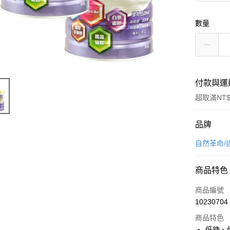
數量
付款與運
超取滿NT$
付款方式
品牌
信用卡一
自然革命/
超商取貨
商品特色
LINE Pay
商品編號
Apple Pay
10230704
商品特色
街口支付
低鈉、