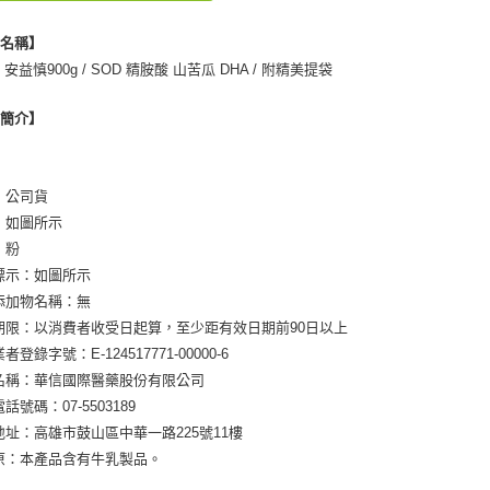
品名稱】
安益慎900g / SOD 精胺酸 山苦瓜 DHA / 附精美提袋
品簡介】
：公司貨
：如圖所示
：粉
標示：如圖所示
添加物名稱：無
期限：以消費者收受日起算，至少距有效日期前90日以上
者登錄字號：E-124517771-00000-6
名稱：華信國際醫藥股份有限公司
話號碼：07-5503189
地址：高雄市鼓山區中華一路225號11樓
原：本產品含有牛乳製品。