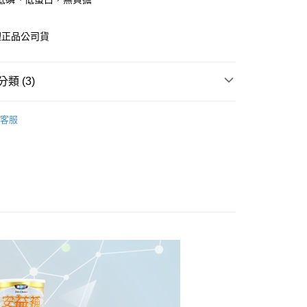
享後付
理正品公司貨
FTEE先享後付」】
先享後付是「在收到商品之後才付款」的支付方式。 讓您購物簡單
類 (3)
心！
：不需註冊會員、不需綁卡、不需儲值。
品牌
自然革命/達特仕
：只要手機號碼，簡訊認證，即可結帳。
客服
：先確認商品／服務後，再付款。
專區
奶粉
付款
EE先享後付」結帳流程】
功能
腎友專區
0，滿NT$600(含以上)免運費
方式選擇「AFTEE先享後付」後，將跳轉至「AFTEE先享後
頁面，進行簡訊認證並確認金額後，即可完成結帳。
付款
成立數日內，您將收到繳費通知簡訊。
費通知簡訊後14天內，點擊此簡訊中的連結，可透過四大超商
0，滿NT$600(含以上)免運費
網路銀行／等多元方式進行付款，方視為交易完成。
：結帳手續完成當下不需立刻繳費，但若您需要取消訂單，請聯
的店家。未經商家同意取消之訂單仍視為有效，需透過AFTEE
繳納相關費用。
0，滿NT$600(含以上)免運費
否成功請以「AFTEE先享後付 」之結帳頁面顯示為準，若有關於
功／繳費後需取消欲退款等相關疑問，請聯繫「AFTEE先享後
市自取
援中心」
https://netprotections.freshdesk.com/support/home