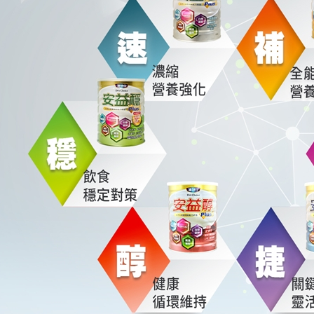
【注意事
１．透過由
交易，需
求債權轉
２．關於
https://aft
３．未成
「AFTE
任。
４．使用「
即時審查
結果請求
５．嚴禁
形，恩沛
動。