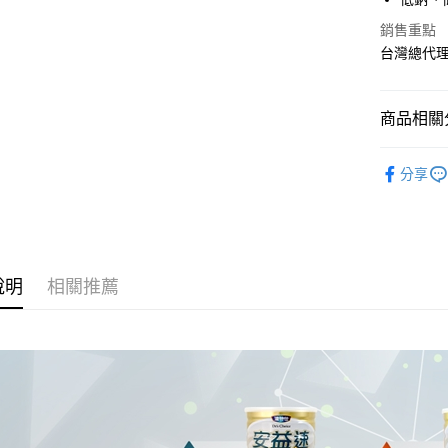
悠遊付
銷售重點
AFTEE先
台灣總代
相關說明
【關於「A
ATM付款
AFTEE
商品相關分
便利好安
１．簡單
營養保健
２．便利
分享
運送方式
３．安心
成人食品
全家取貨
【「AFT
營養保健
每筆NT$7
１．於結帳
付」結帳
7-11取貨
２．訂單
說明
相關推薦
３．收到繳
每筆NT$7
／ATM／
※ 請注意
宅配
絡購買商品
先享後付
每筆NT$8
※ 交易是
是否繳費成
付款後門
付客戶支
免運費