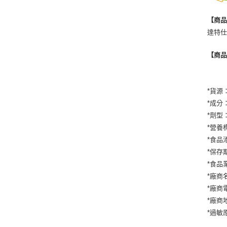
【商
達特仕 
【商
*貨源
*成分
*劑型
*營養
*食品
*保存
*食品業
*廠商
*廠商電
*廠商
*過敏