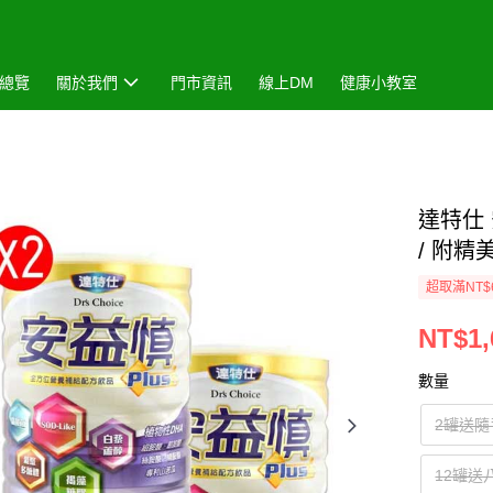
總覽
關於我們
門市資訊
線上DM
健康小教室
達特仕 
/ 附
超取滿NT$
NT$1,
數量
2罐送
12罐送