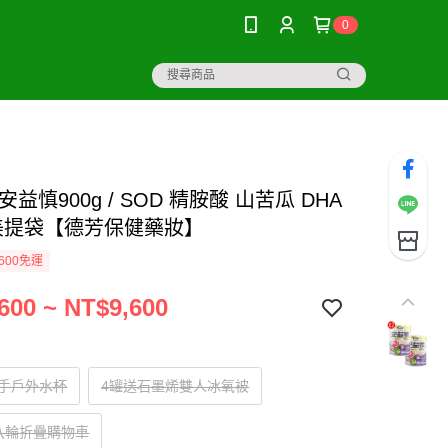
0
安益慎900g / SOD 精胺酸 山苦瓜 DHA
精美提袋【德芳保健藥妝】
600免運
600 ~ NT$9,600
隨手戶外水杯
4罐送石墨烯雙人冰氧被
八輪折疊購物車