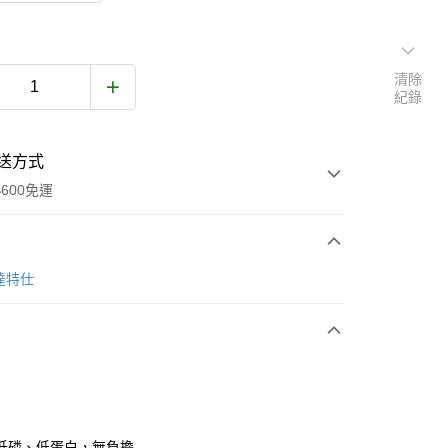
清除
紀錄
送方式
600免運
次付款
達特仕
付款
低磷、低蛋白，無負擔