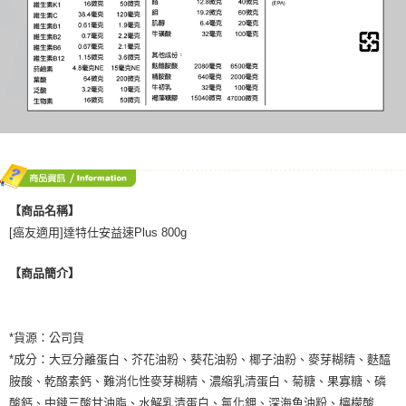
【商品名稱】
[癌友適用]達特仕安益速Plus 800g
【商品簡介】
*貨源：公司貨
*成分：大豆分離蛋白、芥花油粉、葵花油粉、椰子油粉、麥芽糊精、麩醯
胺酸、乾酪素鈣、難消化性麥芽糊精、濃縮乳清蛋白、菊糖、果寡糖、磷
酸鈣、中鏈三酸甘油脂、水解乳清蛋白、氯化鉀、深海魚油粉、檸檬酸