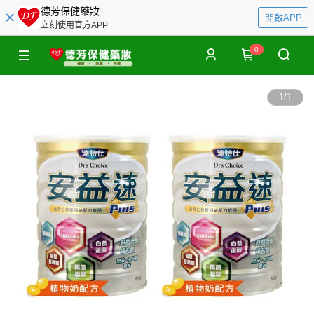
德芳保健藥妝
開啟APP
立刻使用官方APP
0
1
/
1