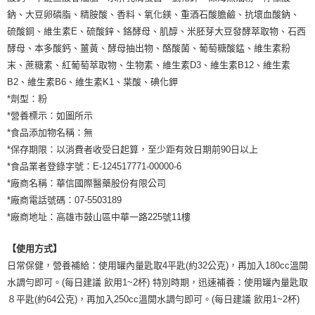
鈉、大豆卵磷脂、精胺酸、香料、氧化鎂、重酒石酸膽鹼、抗壞血酸鈉、
硫酸銅、維生素E、硫酸鋅、鉻酵母、肌醇、米胚芽大豆發酵萃取物、石西
酵母、本多酸鈣、薑黃、酵母抽出物、酪酸菌、葡萄糖酸錳、維生素粉
末、蔗糖素、紅葡萄萃取物、生物素、維生素D3、維生素B12、維生素
B2、維生素B6、維生素K1、枼酸、碘化鉀
*劑型：粉
*營養標示：如圖所示
*食品添加物名稱：無
*保存期限：以消費者收受日起算，至少距有效日期前90日以上
*食品業者登錄字號：E-124517771-00000-6
*廠商名稱：華信國際醫藥股份有限公司
*廠商電話號碼：07-5503189
*廠商地址：高雄市鼓山區中華一路225號11樓
【使用方式】
日常保健，營養補給：使用罐內量匙取4平匙(約32公克)，再加入180cc溫開
水調勻即可。(每日建議 飲用1~2杯) 特別時期，迅速補養：使用罐內量匙取
８平匙(約64公克)，再加入250cc溫開水調勻即可。(每日建議 飲用1~2杯)