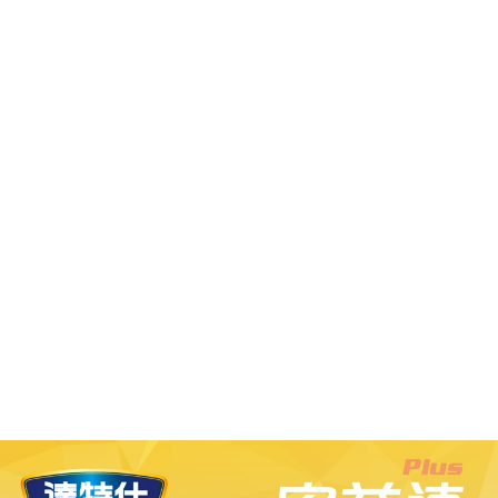
３．收到繳費通知簡訊後14天內，點擊此簡訊中的連結，可透過四大超商／
ATM／網路銀行／等多元方式進行付款，方視為交易完成。
宅配
※ 請注意：結帳手續完成當下不需立刻繳費，但若您需要取消訂單，請聯絡
每筆NT$80，滿NT$600(含以上)免運費
購買商品的店家。未經商家同意取消之訂單仍視為有效，需透過AFTEE先享
後付繳納相關費用。
付款後門市自取
※ 交易是否成功請以「AFTEE先享後付 」之結帳頁面顯示為準，若有關於
是否繳費成功／繳費後需取消欲退款等相關疑問，請聯繫「AFTEE先享後付
免運費
客戶支援中心」
https://netprotections.freshdesk.com/support/home
【注意事項】
１．透過由恩沛科技股份有限公司提供之「AFTEE先享後付」服務完成之交
易，需依本服務之必要範圍內提供個人資料，並將交易相關給付款項請求債
權轉讓予恩沛科技股份有限公司。
２．關於個人資料處理事宜，請瀏覽以下網址：
https://aftee.tw/terms/#terms3
３．未成年的使用者請事先徵得法定代理人或監護人之同意方可使用
「AFTEE先享後付」，若未經同意申辦者引起之損失，本公司不負相關責
任。
４．使用「AFTEE先享後付」時，將依據個別帳號之用戶狀況，依本公司即
時審查核予不同之上限額度；若仍有額度不足之情形，本公司將視審查結果
請求用戶進行身份認證。
５．嚴禁一人註冊多個帳號或使用他人資訊註冊。若發現惡意使用之情形，
恩沛科技股份有限公司將有權停止該用戶之使用額度並採取法律行動。