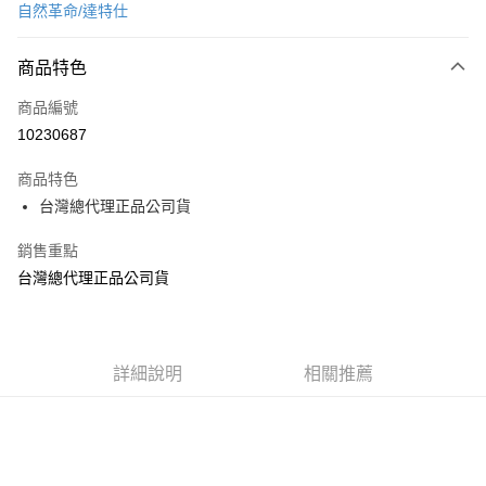
自然革命/達特仕
超商取貨付款
商品特色
LINE Pay
商品編號
Apple Pay
10230687
街口支付
商品特色
悠遊付
台灣總代理正品公司貨
AFTEE先享後付
銷售重點
相關說明
台灣總代理正品公司貨
【關於「AFTEE先享後付」】
ATM付款
AFTEE先享後付是「在收到商品之後才付款」的支付方式。 讓您購物簡單
便利好安心！
１．簡單：不需註冊會員、不需綁卡、不需儲值。
運送方式
２．便利：只要手機號碼，簡訊認證，即可結帳。
詳細說明
相關推薦
３．安心：先確認商品／服務後，再付款。
全家取貨付款
每筆NT$70，滿NT$600(含以上)免運費
【「AFTEE先享後付」結帳流程】
１．於結帳方式選擇「AFTEE先享後付」後，將跳轉至「AFTEE先享後付」
7-11取貨付款
結帳頁面，進行簡訊認證並確認金額後，即可完成結帳。
２．訂單成立數日內，您將收到繳費通知簡訊。
每筆NT$70，滿NT$600(含以上)免運費