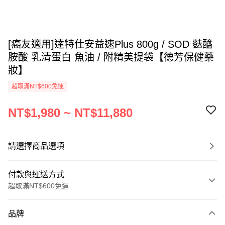
[癌友適用]達特仕安益速Plus 800g / SOD 麩醯
胺酸 乳清蛋白 魚油 / 附精美提袋【德芳保健藥
妝】
超取滿NT$600免運
NT$1,980 ~ NT$11,880
請選擇商品選項
付款與運送方式
超取滿NT$600免運
付款方式
品牌
信用卡一次付款