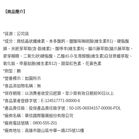
【商品簡介】
*貨源：公司貨
*成分：微結晶狀纖維素、本多酸鈣、鹽酸味喃硫胺(維生素B1)、硬脂酸
鎂、米胚芽萃取(含-穀維素)、酸哆辛(維生素6)、貓爪藤萃取(貓爪藤萃取、
麥芽糊精、二氧化矽)硬脂酸、乙酸d1-0-生育醇醋(維生素)白甘蔗蠟萃取、
氧化鈦、甲基鈷胺(維生素B12)、甜菜紅色素、花黃色素
*劑型：顆
*營養標示：如圖所示
*食品添加物名稱：無
*保存期限：以消費者收受日起算，至少距有效日期前90日以上
*食品業者登錄字號：E-124517771-00000-6
*產品責任險：投保產品責任險字號：50-105-06934157-00006-PDL
*廠商名稱：華信國際醫藥股份有限公司
*廠商電話號碼：0800-555-201
*廠商地址：高雄市鼓山區中華一路225號11樓