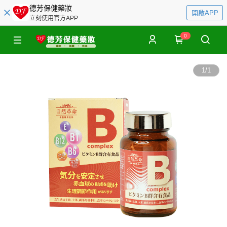
德芳保健藥妝
開啟APP
立刻使用官方APP
0
1
/
1