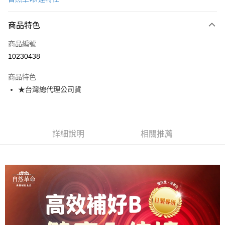
超商取貨付款
商品特色
LINE Pay
商品編號
Apple Pay
10230438
街口支付
商品特色
悠遊付
★台灣總代理公司貨
Google Pay
全盈+PAY
詳細說明
相關推薦
AFTEE先享後付
相關說明
【關於「AFTEE先享後付」】
ATM付款
AFTEE先享後付是「在收到商品之後才付款」的支付方式。 讓您購物簡單
便利好安心！
１．簡單：不需註冊會員、不需綁卡、不需儲值。
運送方式
２．便利：只要手機號碼，簡訊認證，即可結帳。
３．安心：先確認商品／服務後，再付款。
全家取貨付款
每筆NT$70，滿NT$600(含以上)免運費
【「AFTEE先享後付」結帳流程】