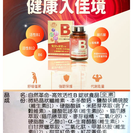
１．於結帳方式選擇「AFTEE先享後付」後，將跳轉至「AFTEE先享後付」
7-11取貨付款
結帳頁面，進行簡訊認證並確認金額後，即可完成結帳。
２．訂單成立數日內，您將收到繳費通知簡訊。
每筆NT$70，滿NT$600(含以上)免運費
３．收到繳費通知簡訊後14天內，點擊此簡訊中的連結，可透過四大超商／
ATM／網路銀行／等多元方式進行付款，方視為交易完成。
宅配
※ 請注意：結帳手續完成當下不需立刻繳費，但若您需要取消訂單，請聯絡
每筆NT$80，滿NT$600(含以上)免運費
購買商品的店家。未經商家同意取消之訂單仍視為有效，需透過AFTEE先享
後付繳納相關費用。
郵局（離島配送）
※ 交易是否成功請以「AFTEE先享後付 」之結帳頁面顯示為準，若有關於
是否繳費成功／繳費後需取消欲退款等相關疑問，請聯繫「AFTEE先享後付
每筆NT$125
客戶支援中心」
https://netprotections.freshdesk.com/support/home
付款後門市自取
【注意事項】
１．透過由恩沛科技股份有限公司提供之「AFTEE先享後付」服務完成之交
免運費
易，需依本服務之必要範圍內提供個人資料，並將交易相關給付款項請求債
權轉讓予恩沛科技股份有限公司。
２．關於個人資料處理事宜，請瀏覽以下網址：
https://aftee.tw/terms/#terms3
３．未成年的使用者請事先徵得法定代理人或監護人之同意方可使用
「AFTEE先享後付」，若未經同意申辦者引起之損失，本公司不負相關責
任。
４．使用「AFTEE先享後付」時，將依據個別帳號之用戶狀況，依本公司即
時審查核予不同之上限額度；若仍有額度不足之情形，本公司將視審查結果
請求用戶進行身份認證。