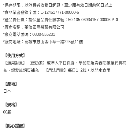
*保存期限：以消費者收受日起算，至少距有效日期前90日以上
*食品業者登錄字號：E-124517771-00000-6
*產品責任險：投保產品責任險字號：50-105-06934157-00006-PDL
*廠商名稱：華信國際醫藥有限公司
*廠商電話號碼：0800-555201
*廠商地址：高雄市鼓山區中華一路225號11樓
【使用方式】
【適用對象】（蛋奶素）成年人平日保養、學齡期及青春期孩童鈣質補
充、銀髮族鈣質補充 【用法用量】每日1~2粒，以開水食用
【產地】
日本
【規格】
60顆
【貼心提醒】