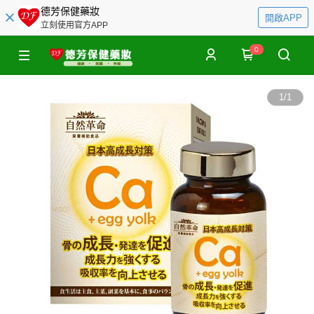
德芳保健藥妝
開啟APP
立刻使用官方APP
0
1
/
1