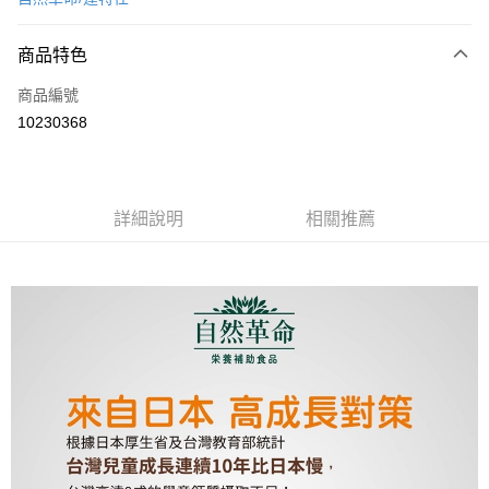
超商取貨付款
商品特色
LINE Pay
商品編號
Apple Pay
10230368
街口支付
悠遊付
AFTEE先享後付
詳細說明
相關推薦
相關說明
【關於「AFTEE先享後付」】
ATM付款
AFTEE先享後付是「在收到商品之後才付款」的支付方式。 讓您購物簡單
便利好安心！
１．簡單：不需註冊會員、不需綁卡、不需儲值。
運送方式
２．便利：只要手機號碼，簡訊認證，即可結帳。
３．安心：先確認商品／服務後，再付款。
全家取貨付款
每筆NT$70，滿NT$600(含以上)免運費
【「AFTEE先享後付」結帳流程】
１．於結帳方式選擇「AFTEE先享後付」後，將跳轉至「AFTEE先享後付」
7-11取貨付款
結帳頁面，進行簡訊認證並確認金額後，即可完成結帳。
２．訂單成立數日內，您將收到繳費通知簡訊。
每筆NT$70，滿NT$600(含以上)免運費
３．收到繳費通知簡訊後14天內，點擊此簡訊中的連結，可透過四大超商／