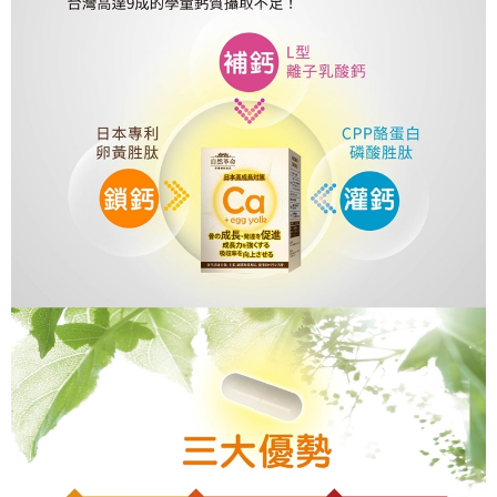
ATM／網路銀行／等多元方式進行付款，方視為交易完成。
宅配
※ 請注意：結帳手續完成當下不需立刻繳費，但若您需要取消訂單，請聯絡
每筆NT$80，滿NT$600(含以上)免運費
購買商品的店家。未經商家同意取消之訂單仍視為有效，需透過AFTEE先享
後付繳納相關費用。
郵局（離島配送）
※ 交易是否成功請以「AFTEE先享後付 」之結帳頁面顯示為準，若有關於
是否繳費成功／繳費後需取消欲退款等相關疑問，請聯繫「AFTEE先享後付
每筆NT$125
客戶支援中心」
https://netprotections.freshdesk.com/support/home
付款後門市自取
【注意事項】
１．透過由恩沛科技股份有限公司提供之「AFTEE先享後付」服務完成之交
免運費
易，需依本服務之必要範圍內提供個人資料，並將交易相關給付款項請求債
權轉讓予恩沛科技股份有限公司。
２．關於個人資料處理事宜，請瀏覽以下網址：
https://aftee.tw/terms/#terms3
３．未成年的使用者請事先徵得法定代理人或監護人之同意方可使用
「AFTEE先享後付」，若未經同意申辦者引起之損失，本公司不負相關責
任。
４．使用「AFTEE先享後付」時，將依據個別帳號之用戶狀況，依本公司即
時審查核予不同之上限額度；若仍有額度不足之情形，本公司將視審查結果
請求用戶進行身份認證。
５．嚴禁一人註冊多個帳號或使用他人資訊註冊。若發現惡意使用之情形，
恩沛科技股份有限公司將有權停止該用戶之使用額度並採取法律行動。