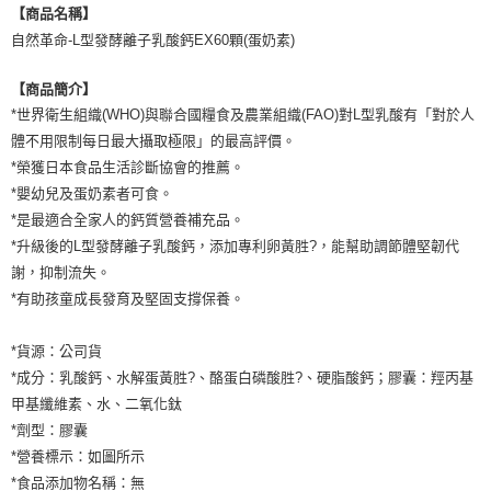
【商品名稱】
自然革命-L型發酵離子乳酸鈣EX60顆(蛋奶素)
【商品簡介】
*世界衛生組織(WHO)與聯合國糧食及農業組織(FAO)對L型乳酸有「對於人
體不用限制每日最大攝取極限」的最高評價。
*榮獲日本食品生活診斷協會的推薦。
*嬰幼兒及蛋奶素者可食。
*是最適合全家人的鈣質營養補充品。
*升級後的L型發酵離子乳酸鈣，添加專利卵黃胜?，能幫助調節體堅韌代
謝，抑制流失。
*有助孩童成長發育及堅固支撐保養。
*貨源：公司貨
*成分：乳酸鈣、水解蛋黃胜?、酪蛋白磷酸胜?、硬脂酸鈣；膠囊：羥丙基
甲基纖維素、水、二氧化鈦
*劑型：膠囊
*營養標示：如圖所示
*食品添加物名稱：無